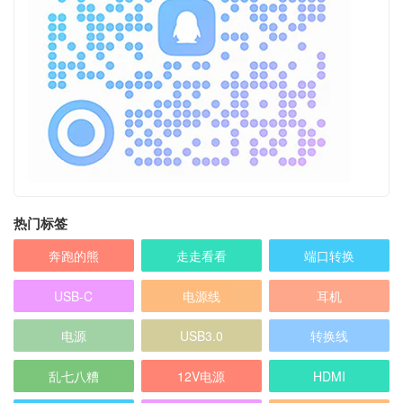
热门标签
奔跑的熊
走走看看
端口转换
USB-C
电源线
耳机
电源
USB3.0
转换线
乱七八糟
12V电源
HDMI
5V电源
5V充电器
苹果