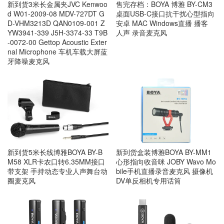
新到货3米长金属夹JVC Kenwoo
售完存档：BOYA 博雅 BY-CM3
d W01-2009-08 MDV-727DT G
桌面USB-C接口抗干扰心型指向
D-VHM3213D QAN0109-001 Z
安卓 MAC Windows直播 播客
YW3941-339 J5H-3374-33 T9B
人声 录音麦克风
-0072-00 Gettop Acoustic Exter
nal Microphone 车机车载大屏蓝
牙降噪麦克风
新到货5米长线博雅BOYA BY-B
新到货盒装博雅BOYA BY-MM1
M58 XLR卡农口转6.35MM接口
心形指向收音咪 JOBY Wavo Mo
带支架 手持动态专业人声舞台动
bile手机直播录音麦克风 摄像机
圈麦克风
DV单反相机专用话筒