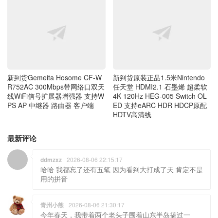
新到货Gemeita Hosome CF-W
新到货原装正品1.5米Nintendo
R752AC 300Mbps带网络口双天
任天堂 HDMI2.1 石墨烯 超柔软
线WiFi信号扩展器增强器 支持W
4K 120Hz HEG-005 Switch OL
PS AP 中继器 路由器 客户端
ED 支持eARC HDR HDCP原配
HDTV高清线
最新评论
ddmzxz
2026-08-06 22:15:17
哈哈 我都忘了还有五笔 因为看到大打成了天 肯定不是
用的拼音
青州小熊
2026-08-06 21:30:17
今年春天，我带着两个老头子围着山东半岛搞过一
圈，这个时间人太多了，回程广东，今天已到了江西
了。