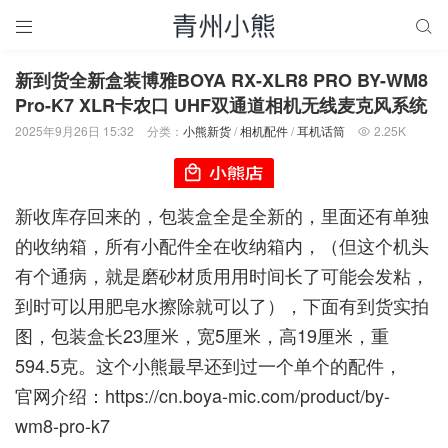


新到货全新盒装博雅BOYA RX-XLR8 PRO BY-WM8
Pro-K7 XLR卡农口 UHF双通道相机无线麦克风系统
2025年9月26日 15:32
分类：
小熊新货
/
相机配件
/
耳机话筒
2.25K

新收库存回来的，包装盒全是全新的，里面还有单独
的收纳箱，所有小配件全在收纳箱内，（但这个机头
有个通病，就是磨砂材质用用时间长了可能会发粘，
到时可以用肥皂水擦除就可以了），下面有到货实拍
图，包装盒长23厘米，宽5厘米，高19厘米，重
594.5克。这个小熊最早还到过一个单个的配件，
官网介绍：
https://cn.boya-mic.com/product/by-
wm8-pro-k7