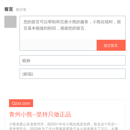
留言
抢沙发
提交留言
昵称 (必填)
(邮箱) (必填)
Qzxx.com
青州小熊--坚持只做正品
小熊老家山东省青州市，因2001年在小熊在线卖东西，取名这个ID后一
直使用至今，2003年为了生计带着老婆孩子从山东老家去了汉口，从事
网络销售，2004年搬到广东，2013年为了女儿上学又从广州搬到了清