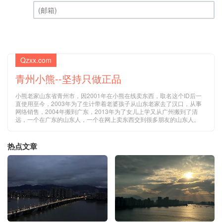
昵称 (必填)
(邮箱) (必填)
Qzxx.com
青州小熊--坚持只做正品
小熊老家山东省青州市，因2001年在小熊在线卖东西，取名这个ID后一
直使用至今，2003年为了生计带着老婆孩子从山东老家去了汉口，从事
网络销售，2004年搬到广东，2013年为了女儿上学又从广州搬到了清
远，一个在广东的山东人，一个在网上卖东西交到很多朋友的山东人。
热点文章