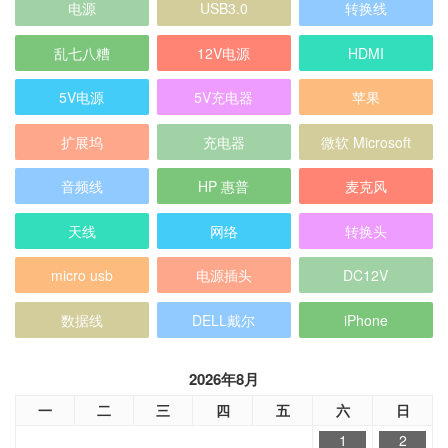
电源
USB3.0
转换线
乱七八糟
12V电源
HDMI
5V电源
5V充电器
苹果
扩展坞
充电器
微软 Microsoft
音频线
HP 惠普
麦克风
天线
网络
转换头
micro usb
电源插头
DC12V
数据线
DELL戴尔
iPhone
2026年8月
一
二
三
四
五
六
日
1
2