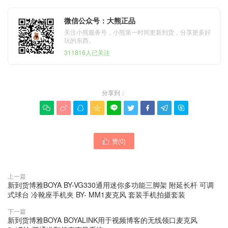
微信公众号：大熊正品
关注小熊服务号，小熊第一时间更新到货，分享更多好
玩的东西。
311816人已关注
分享到：









赞(
0
)

上一篇
新到货博雅BOYA BY-VG330通用迷你多功能三脚架 附延长杆 可调
式球台 冷靴座手机夹 BY- MM1麦克风 套装手机拍摄套装
下一篇
新到货博雅BOYA BOYALINK用于视频博客的无线领口麦克风