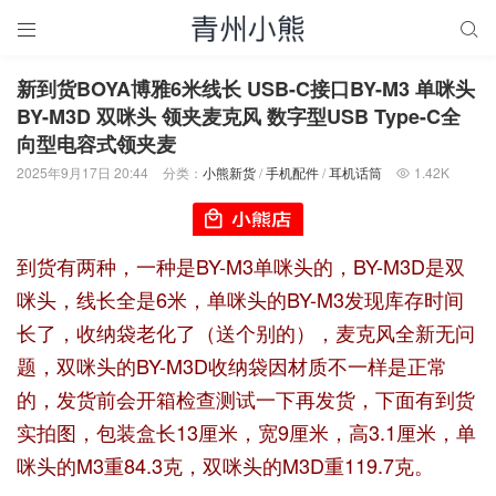


新到货BOYA博雅6米线长 USB-C接口BY-M3 单咪头
BY-M3D 双咪头 领夹麦克风 数字型USB Type-C全
向型电容式领夹麦
2025年9月17日 20:44
分类：
小熊新货
/
手机配件
/
耳机话筒
1.42K

到货有两种，一种是BY-M3单咪头的，BY-M3D是双
咪头，线长全是6米，单咪头的BY-M3发现库存时间
长了，收纳袋老化了（送个别的），麦克风全新无问
题，双咪头的BY-M3D收纳袋因材质不一样是正常
的，发货前会开箱检查测试一下再发货，下面有到货
实拍图，包装盒长13厘米，宽9厘米，高3.1厘米，单
咪头的M3重84.3克，双咪头的M3D重119.7克。