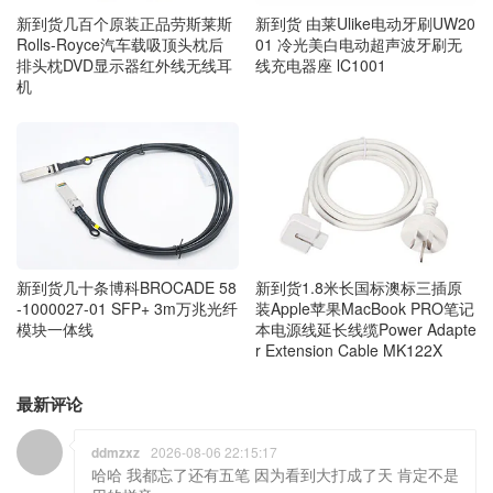
新到货几百个原装正品劳斯莱斯
新到货 由莱Ulike电动牙刷UW20
Rolls-Royce汽车载吸顶头枕后
01 冷光美白电动超声波牙刷无
排头枕DVD显示器红外线无线耳
线充电器座 lC1001
机
新到货几十条博科BROCADE 58
新到货1.8米长国标澳标三插原
-1000027-01 SFP+ 3m万兆光纤
装Apple苹果MacBook PRO笔记
模块一体线
本电源线延长线缆Power Adapte
r Extension Cable MK122X
最新评论
ddmzxz
2026-08-06 22:15:17
哈哈 我都忘了还有五笔 因为看到大打成了天 肯定不是