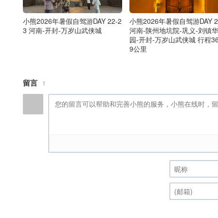
小熊2026年暑假自驾游DAY 22-2
小熊2026年暑假自驾游DAY 2
3 河南-开封-万岁山武侠城
河南-陕州地坑院-巩义-刘镇
园-开封-万岁山武侠城 行程36
9公里
留言
1