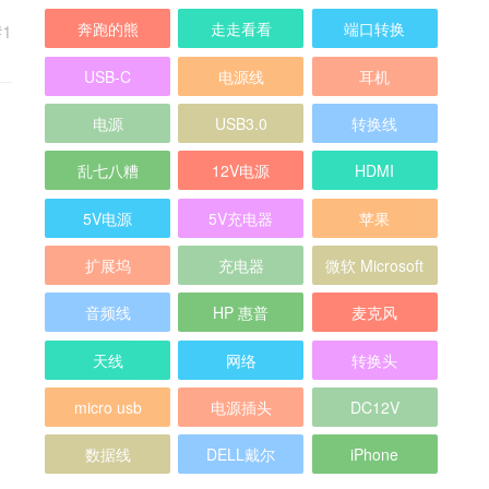
奔跑的熊
走走看看
端口转换
#1
USB-C
电源线
耳机
电源
USB3.0
转换线
乱七八糟
12V电源
HDMI
5V电源
5V充电器
苹果
扩展坞
充电器
微软 Microsoft
音频线
HP 惠普
麦克风
天线
网络
转换头
micro usb
电源插头
DC12V
数据线
DELL戴尔
iPhone