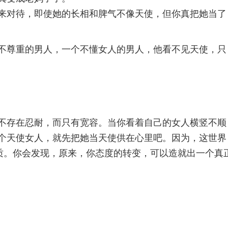
来对待，即使她的长相和脾气不像天使，但你真把她当了
不尊重的男人，一个不懂女人的男人，他看不见天使，只
不存在忍耐，而只有宽容。当你看着自己的女人横竖不顺
个天使女人，就先把她当天使供在心里吧。因为，这世界
潜质。你会发现，原来，你态度的转变，可以造就出一个真