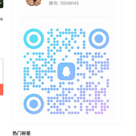
6
热门标签