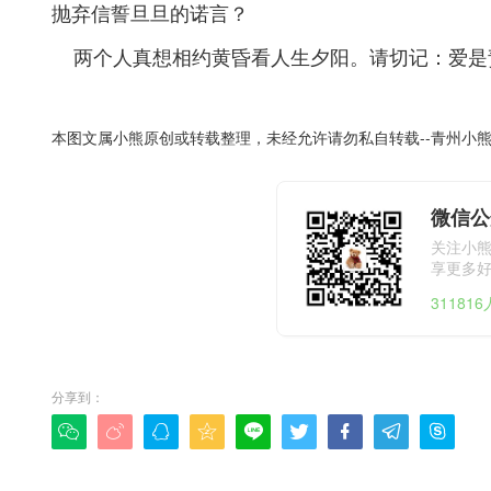
抛弃信誓旦旦的诺言？
­ 两个人真想相约黄昏看人生夕阳。请切记：爱是
本图文属小熊原创或转载整理，未经允许请勿私自转载--
青州小
微信公
关注小
享更多
31181
分享到：








