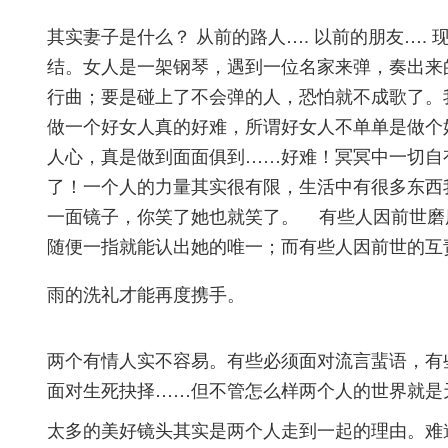
其实妻子是什么？ 从前的路人…. 以前的朋友…. 现
结。女人是一架钢琴，遇到一位名家来弹，奏出来
行曲；要是碰上了不会弹的人，恐怕就不成歌了。
做一个好女人真的好难，所谓好女人不单单是做个
人心，真是做到面面俱到……好难！冥冥中一切自
了！一个人的力量其实很有限，生活中有很多东西
一面镜子，你笑了她也就笑了。 有些人因前世磨
随便一指就能认出她的唯一；而有些人因前世的互
雨的洗礼才能再度携手。
两个有情人实不容易。有些必须面对流言蜚语，有
面对生死抉择……但不管怎么样两个人的世界就是
太多的美好镜头其实是两个人走到一起的理由。难