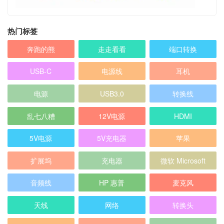
热门标签
奔跑的熊
走走看看
端口转换
USB-C
电源线
耳机
电源
USB3.0
转换线
乱七八糟
12V电源
HDMI
5V电源
5V充电器
苹果
扩展坞
充电器
微软 Microsoft
音频线
HP 惠普
麦克风
天线
网络
转换头