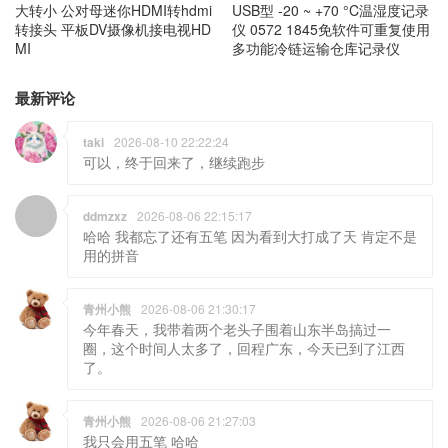
大转小 公对母迷你HDMI转hdmi
USB型 -20 ~ +70 °C温湿度记录
转接头 平板DV摄像机接电视HD
仪 0572 1845免软件可重复使用
MI
多功能冷链运输仓库记录仪
最新评论
taki
2026-08-10 22:22:24
可以，终于回来了，继续跑步
ddmzxz
2026-08-06 22:15:17
哈哈 我都忘了还有五笔 因为看到大打成了天 肯定不是
用的拼音
青州小熊
2026-08-06 21:30:17
今年春天，我带着两个老头子围着山东半岛搞过一
圈，这个时间人太多了，回程广东，今天已到了江西
了。
青州小熊
2026-08-06 21:27:03
我只会用五笔 哈哈