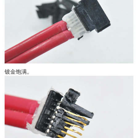
镀金饱满。