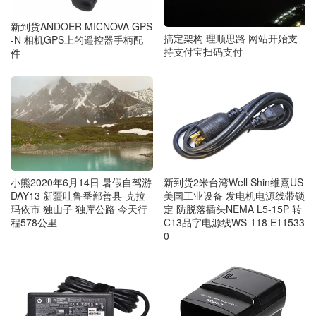
新到货ANDOER MICNOVA GPS
搞定架构 理顺思路 网站开始支
-N 相机GPS上的遥控器手柄配
持支付宝扫码支付
件
小熊2020年6月14日 暑假自驾游
新到货2米台湾Well Shin维熹US
DAY13 新疆吐鲁番鄯善县-克拉
美国工业设备 发电机电源线带锁
玛依市 独山子 独库公路 今天行
定 防脱落插头NEMA L5-15P 转
程578公里
C13品字电源线WS-118 E11533
0