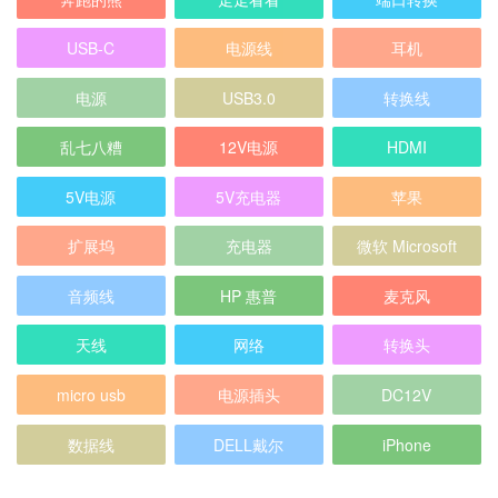
USB-C
电源线
耳机
电源
USB3.0
转换线
乱七八糟
12V电源
HDMI
5V电源
5V充电器
苹果
扩展坞
充电器
微软 Microsoft
音频线
HP 惠普
麦克风
天线
网络
转换头
micro usb
电源插头
DC12V
数据线
DELL戴尔
iPhone