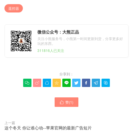
遥控器
微信公众号：大熊正品
关注小熊服务号，小熊第一时间更新到货，分享更多好
玩的东西。
311816人已关注
分享到：









赞(
1
)

上一篇
这个冬天 你让谁心动--苹果官网的最新广告短片