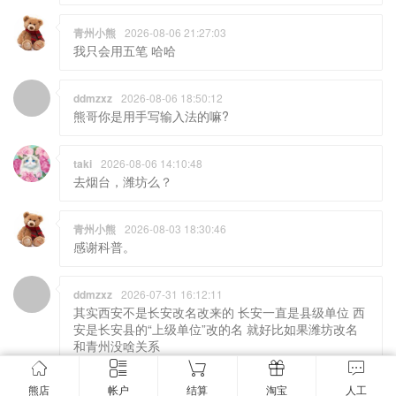
青州小熊
2026-08-06 21:27:03
我只会用五笔 哈哈
ddmzxz
2026-08-06 18:50:12
熊哥你是用手写输入法的嘛?
taki
2026-08-06 14:10:48
去烟台，潍坊么？
青州小熊
2026-08-03 18:30:46
感谢科普。
ddmzxz
2026-07-31 16:12:11
其实西安不是长安改名改来的 长安一直是县级单位 西
安是长安县的“上级单位”改的名 就好比如果潍坊改名
和青州没啥关系
taki
2026-07-30 15:06:31
熊店
帐户
结算
淘宝
人工
旅行的意义，不在景区，不在终点，在路上