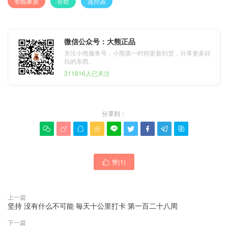
智能家居
谷歌
遥控器
微信公众号：大熊正品
关注小熊服务号，小熊第一时间更新到货，分享更多好
玩的东西。
311816人已关注
分享到：









赞(
1
)

上一篇
坚持 没有什么不可能 毎天十公里打卡 第一百二十八周
下一篇