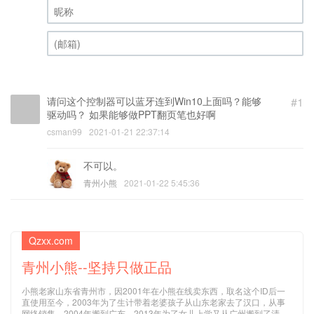
昵称 (必填)
(邮箱) (必填)
请问这个控制器可以蓝牙连到Win10上面吗？能够
#1
驱动吗？ 如果能够做PPT翻页笔也好啊
csman99
2021-01-21 22:37:14
不可以。
青州小熊
2021-01-22 5:45:36
Qzxx.com
青州小熊--坚持只做正品
小熊老家山东省青州市，因2001年在小熊在线卖东西，取名这个ID后一
直使用至今，2003年为了生计带着老婆孩子从山东老家去了汉口，从事
网络销售，2004年搬到广东，2013年为了女儿上学又从广州搬到了清