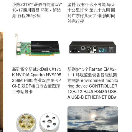
小熊2019年暑假自驾游DAY
坚持 没有什么不可能 毎天
16-17四川西昌 邛海 - 泸沽
十公里打卡 第九十九周 回
湖 行程255公里
到广东好几天了 懒 抽时间
补完行程
新到货15个Raritan EMX2-
新到货全新戴尔Dell 0X175
111 环境监测设备智能机架
K NVIDIA Quadro NVS295
控制器 environment monito
256M P685专业双屏显卡P
ring device CONTROLLER
CI-E 双DP接口老古董图形
1XRJ12 RJ45 RS485 USB-
工作站显卡
A USB-B ETHERNET DB9