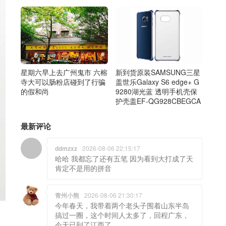
星期六早上去广州鬼市 六榕
新到货原装SAMSUNG三星
寺大可以肠粉店碰到了行骗
盖世乐Galaxy S6 edge+ G
的假和尚
9280湖光蓝 透明手机壳保
护壳盖EF-QG928CBEGCA
最新评论
ddmzxz
2026-08-06 22:15:17
哈哈 我都忘了还有五笔 因为看到大打成了天
肯定不是用的拼音
青州小熊
2026-08-06 21:30:17
今年春天，我带着两个老头子围着山东半岛
搞过一圈，这个时间人太多了，回程广东，
今天已到了江西了。