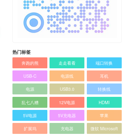
热门标签
奔跑的熊
走走看看
端口转换
USB-C
电源线
耳机
电源
USB3.0
转换线
乱七八糟
12V电源
HDMI
5V电源
5V充电器
苹果
扩展坞
充电器
微软 Microsoft