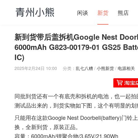
闲谈
新货
熊店
新到货带后盖拆机Google Nest Doo
6000mAh G823-00179-01 GS25 Batte
IC)
2025年2月24日 10:00
分类：
乱七八糟
/
小熊新货
/
电源相关
同批到货还有一个有底壳和拆机的电池，也一起拍
测试品出来的，到货实物如下图，这个有明显的划
只能用在这款
Google Nest Doorbell(battery)门铃上
换，全新到货，原装正品。
容量：6000mAh/锂聚合物/3.65V/21.90Wh