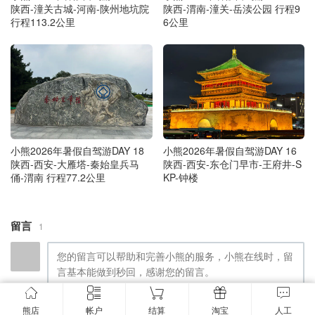
陕西-潼关古城-河南-陕州地坑院
陕西-渭南-潼关-岳渎公园 行程9
行程113.2公里
6公里
小熊2026年暑假自驾游DAY 18
小熊2026年暑假自驾游DAY 16
陕西-西安-大雁塔-秦始皇兵马
陕西-西安-东仓门早市-王府井-S
俑-渭南 行程77.2公里
KP-钟楼
留言
1
熊店
帐户
结算
淘宝
人工
提交留言