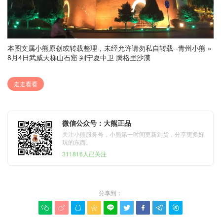
本图文属小熊原创或转载整理，未经允许请勿私自转载--
青州小熊
»
8月4日武威天梯山石窟 到宁夏中卫 腾格里沙漠
走走看看
微信公众号：大熊正品
关注小熊服务号，小熊第一时间更新到货，分享更多好
玩的东西。
311816人已关注
分享到：








