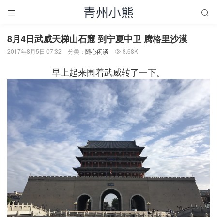


8月4日武威天梯山石窟 到宁夏中卫 腾格里沙漠
2017年8月5日 07:32
分类：
随心闲谈
8.68K

早上起来围着武威转了一下。