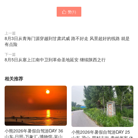
赞(
1
)

上一篇
8月3日从青海门源穿越到甘肃武威 路不好走 风景超好的线路 就是
有点险
下一篇
8月5日从塞上江南中卫到革命圣地延安 继续陕西之行
相关推荐
小熊2026年暑假自驾游DAY 36
小熊2026年暑假自驾游DAY 25
山东-日照-万象汇-博物馆-岚山
山东-梁山-周村古街-青州老家 休