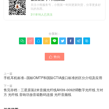
关注小熊服务号，小熊第一时间更新到货，分享更多好
玩的东西。
311816人已关注
分享到：









赞(
0
)

上一篇
手机耳机标准--国标OMTP和国际CTIA接口标准的区分介绍及应用
下一篇
售完存档：三星原装2米音频光纤线AH39-00925B数字光纤线 方对
方 光纤线 音响功放音箱数码连接 光纤音频线