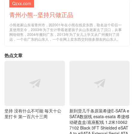
Qzxx.com
青州小熊--坚持只做正品
小熊老家山东省青州市，因2001年在小熊在线卖东西，取名这个ID后一
直使用至今，2003年为了生计带着老婆孩子从山东老家去了汉口，从事
网络销售，2004年搬到广东，2013年为了女儿上学又从广州搬到了清
远，一个在广东的山东人，一个在网上卖东西交到很多朋友的山东人。
热点文章
坚持 没有什么不可能 毎天十公
新到货几千条原装希捷E-SATA e
里打卡 第一百六十三周
SATA数据线 esata-esata 希捷移
动硬盘盒/底座配线 1.2米10062
7102 Black 3FT Shielded eSAT
A to eSATA External Serial ATA