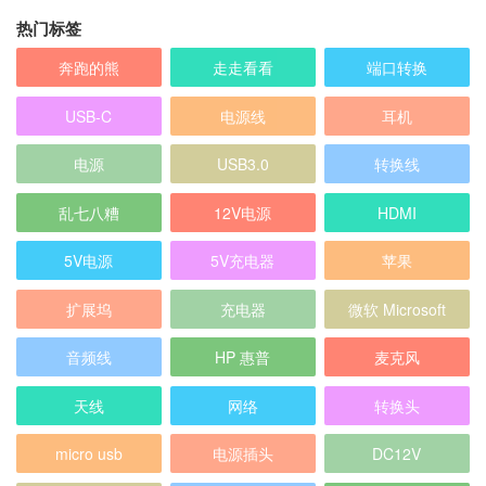
热门标签
奔跑的熊
走走看看
端口转换
USB-C
电源线
耳机
电源
USB3.0
转换线
乱七八糟
12V电源
HDMI
5V电源
5V充电器
苹果
扩展坞
充电器
微软 Microsoft
音频线
HP 惠普
麦克风
天线
网络
转换头
micro usb
电源插头
DC12V