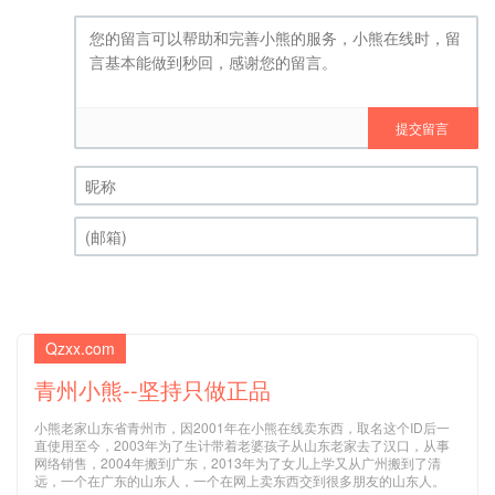
提交留言
昵称 (必填)
(邮箱) (必填)
Qzxx.com
青州小熊--坚持只做正品
小熊老家山东省青州市，因2001年在小熊在线卖东西，取名这个ID后一
直使用至今，2003年为了生计带着老婆孩子从山东老家去了汉口，从事
网络销售，2004年搬到广东，2013年为了女儿上学又从广州搬到了清
远，一个在广东的山东人，一个在网上卖东西交到很多朋友的山东人。