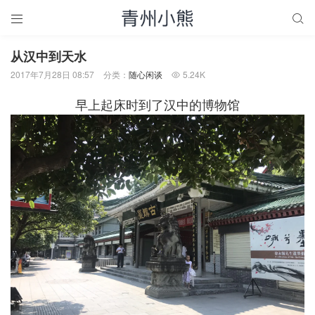


从汉中到天水
2017年7月28日 08:57
分类：
随心闲谈
5.24K

早上起床时到了汉中的博物馆