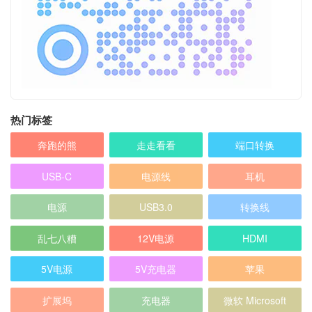
热门标签
奔跑的熊
走走看看
端口转换
USB-C
电源线
耳机
电源
USB3.0
转换线
乱七八糟
12V电源
HDMI
5V电源
5V充电器
苹果
扩展坞
充电器
微软 Microsoft