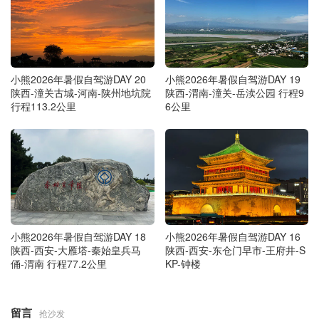
小熊2026年暑假自驾游DAY 20
小熊2026年暑假自驾游DAY 19
陕西-潼关古城-河南-陕州地坑院
陕西-渭南-潼关-岳渎公园 行程9
行程113.2公里
6公里
小熊2026年暑假自驾游DAY 18
小熊2026年暑假自驾游DAY 16
陕西-西安-大雁塔-秦始皇兵马
陕西-西安-东仓门早市-王府井-S
俑-渭南 行程77.2公里
KP-钟楼
留言
抢沙发