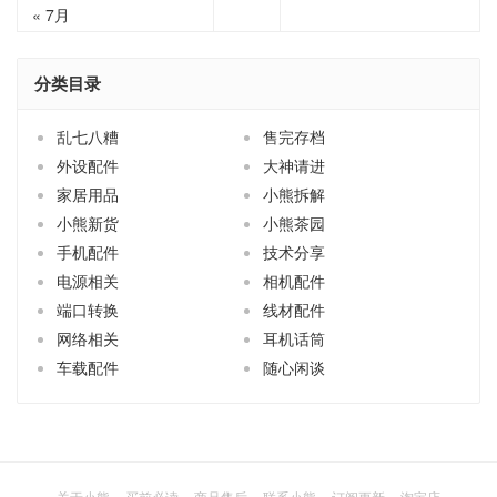
« 7月
分类目录
乱七八糟
售完存档
外设配件
大神请进
家居用品
小熊拆解
小熊新货
小熊茶园
手机配件
技术分享
电源相关
相机配件
端口转换
线材配件
网络相关
耳机话筒
车载配件
随心闲谈
关于小熊
买前必读
商品售后
联系小熊
订阅更新
淘宝店