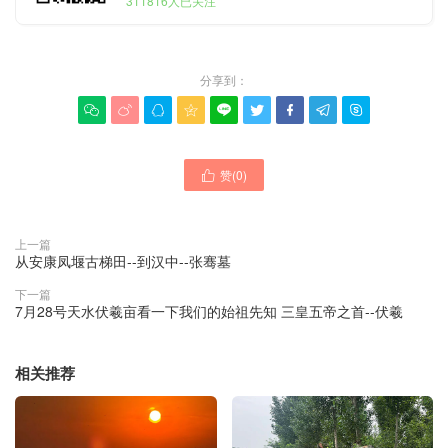
311816人已关注
分享到：









赞(
0
)

上一篇
从安康凤堰古梯田--到汉中--张骞墓
下一篇
7月28号天水伏羲亩看一下我们的始祖先知 三皇五帝之首--伏羲
相关推荐