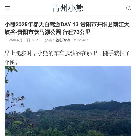


小熊2025年春天自驾游DAY 13 贵阳市开阳县南江大
峡谷-贵阳市饮马湖公园 行程73公里
2025年4月20日 23:59
分类：
随心闲谈
2.32K

早上跑步时，小熊的车车孤独的在那里，随手就拍了
个图。