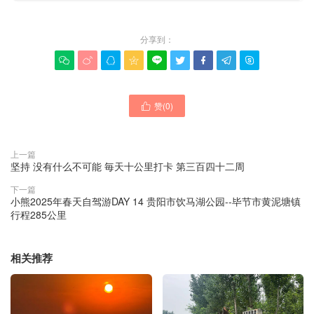
分享到：









赞(
0
)

上一篇
坚持 没有什么不可能 毎天十公里打卡 第三百四十二周
下一篇
小熊2025年春天自驾游DAY 14 贵阳市饮马湖公园--毕节市黄泥塘镇
行程285公里
相关推荐