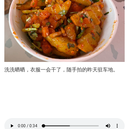
洗洗晒晒，衣服一会干了，随手拍的昨天驻车地。