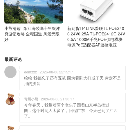
小熊清远--阳江海陵岛十里银滩
新到货TP-LINK普联TL-POE240
穷游记攻略 全程国道 风景无限
6 24V0.25A TL-POE2412G 24V
好
0.5A 1000M千兆POE供电模块
电源PoE适配器AP监控电源
最新评论
ddmzxz
2026-08-06 22:15:17
哈哈 我都忘了还有五笔 因为看到大打成了天 肯定不是
用的拼音
青州小熊
2026-08-06 21:30:17
今年春天，我带着两个老头子围着山东半岛搞过一
圈，这个时间人太多了，回程广东，今天已到了江西
了。