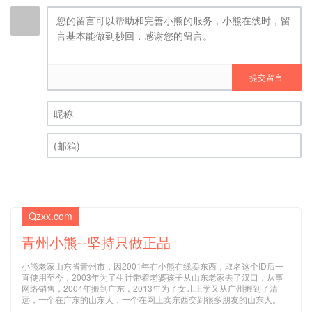
提交留言
昵称 (必填)
(邮箱) (必填)
Qzxx.com
青州小熊--坚持只做正品
小熊老家山东省青州市，因2001年在小熊在线卖东西，取名这个ID后一
直使用至今，2003年为了生计带着老婆孩子从山东老家去了汉口，从事
网络销售，2004年搬到广东，2013年为了女儿上学又从广州搬到了清
远，一个在广东的山东人，一个在网上卖东西交到很多朋友的山东人。