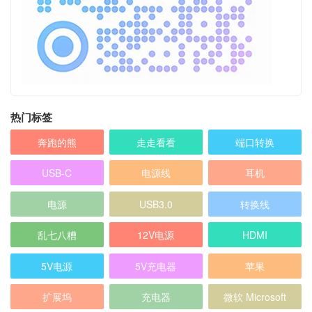
热门标签
奔跑的熊
走走看看
端口转换
USB-C
电源线
耳机
电源
USB3.0
转换线
乱七八糟
12V电源
HDMI
5V电源
5V充电器
苹果
扩展坞
充电器
微软 Microsoft