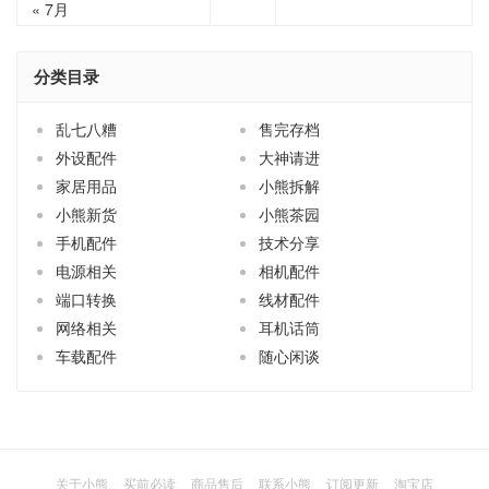
« 7月
分类目录
乱七八糟
售完存档
外设配件
大神请进
家居用品
小熊拆解
小熊新货
小熊茶园
手机配件
技术分享
电源相关
相机配件
端口转换
线材配件
网络相关
耳机话筒
车载配件
随心闲谈
关于小熊
买前必读
商品售后
联系小熊
订阅更新
淘宝店