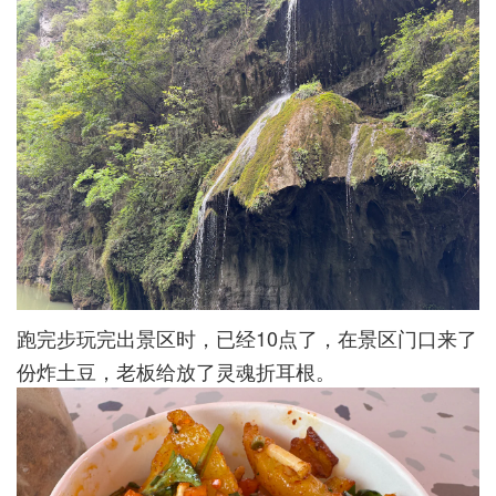
跑完步玩完出景区时，已经10点了，在景区门口来了
份炸土豆，老板给放了灵魂折耳根。