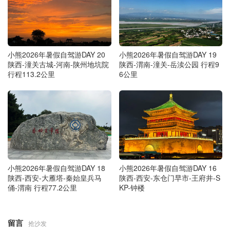
小熊2026年暑假自驾游DAY 20
小熊2026年暑假自驾游DAY 19
陕西-潼关古城-河南-陕州地坑院
陕西-渭南-潼关-岳渎公园 行程9
行程113.2公里
6公里
小熊2026年暑假自驾游DAY 18
小熊2026年暑假自驾游DAY 16
陕西-西安-大雁塔-秦始皇兵马
陕西-西安-东仓门早市-王府井-S
俑-渭南 行程77.2公里
KP-钟楼
留言
抢沙发