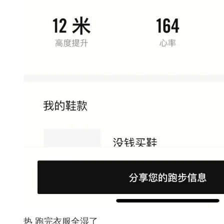
热 跑完衣服全湿了