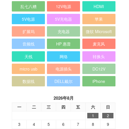
乱七八糟
12V电源
HDMI
5V电源
5V充电器
苹果
扩展坞
充电器
微软 Microsoft
音频线
HP 惠普
麦克风
天线
网络
转换头
micro usb
电源插头
DC12V
数据线
DELL戴尔
iPhone
2026年8月
一
二
三
四
五
六
日
1
2
3
4
5
6
7
8
9