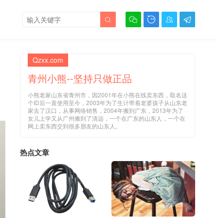





Qzxx.com
青州小熊--坚持只做正品
小熊老家山东省青州市，因2001年在小熊在线卖东西，取名这
个ID后一直使用至今，2003年为了生计带着老婆孩子从山东老
家去了汉口，从事网络销售，2004年搬到广东，2013年为了
女儿上学又从广州搬到了清远，一个在广东的山东人，一个在
网上卖东西交到很多朋友的山东人。
热点文章