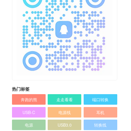
热门标签
奔跑的熊
走走看看
端口转换
USB-C
电源线
耳机
电源
USB3.0
转换线