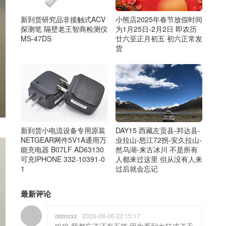
新到货研究品非接触式ACV
小熊店2025年春节放假时间
探测笔 隔壁老王智商检测仪
为1月25日-2月2日 即农历
MS-47DS
廿六至正月初五 初六正常发
货
新到货小电流设备专用原装
DAY15 西藏左贡县-邦达县-
NETGEAR网件5V1A通用万
业拉山-怒江72拐-安久拉山-
能充电器 B07LF AD63130
然乌湖-来古冰川 不是所有
可充IPHONE 332-10391-0
人都来过这里 但从没有人来
1
过后就会忘记
最新评论
ddmzxz
2026-08-06 22:15:17
哈哈 我都忘了还有五笔 因为看到大打成了天