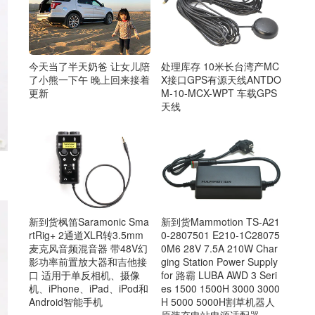
今天当了半天奶爸 让女儿陪
处理库存 10米长台湾产MC
了小熊一下午 晚上回来接着
X接口GPS有源天线ANTDO
更新
M-10-MCX-WPT 车载GPS
天线
新到货枫笛Saramonic Sma
新到货Mammotion TS-A21
rtRig+ 2通道XLR转3.5mm
0-2807501 E210-1C28075
麦克风音频混音器 带48V幻
0M6 28V 7.5A 210W Char
影功率前置放大器和吉他接
ging Station Power Supply
口 适用于单反相机、摄像
for 路霸 LUBA AWD 3 Seri
机、iPhone、iPad、iPod和
es 1500 1500H 3000 3000
Android智能手机
H 5000 5000H割草机器人
原装充电站电源适配器