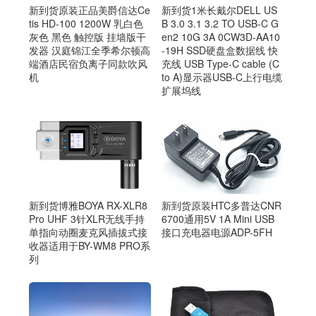
新到货原装正品美爵信达Ce
新到货1米长戴尔DELL US
tis HD-100 1200W 乳白色
B 3.0 3.1 3.2 TO USB-C G
灰色 黑色 触控版 挂墙版干
en2 10G 3A 0CW3D-AA10
发器 汉庭锦江全季希尔顿高
-19H SSD硬盘盒数据线 快
端酒店民宿负离子同款吹风
充线 USB Type-C cable (C
机
to A)显示器USB-C上行电缆
扩展坞线
新到货博雅BOYA RX-XLR8
新到货原装HTC多普达CNR
Pro UHF 3针XLR无线手持
6700通用5V 1A Mini USB
单指向动圈麦克风插拔式接
接口充电器电源ADP-5FH
收器适用于BY-WM8 PRO系
列