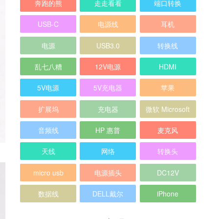
奔跑的熊
走走看看
端口转换
USB-C
电源线
耳机
电源
USB3.0
转换线
乱七八糟
12V电源
HDMI
5V电源
5V充电器
苹果
扩展坞
充电器
微软 Microsoft
音频线
HP 惠普
麦克风
天线
网络
转换头
micro usb
电源插头
DC12V
数据线
DELL戴尔
iPhone