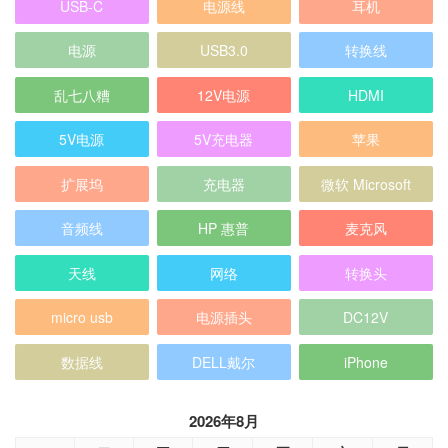
USB-C
电源线
耳机
电源
USB3.0
转换线
乱七八糟
12V电源
HDMI
5V电源
5V充电器
苹果
扩展坞
充电器
微软 Microsoft
音频线
HP 惠普
麦克风
天线
网络
转换头
micro usb
电源插头
DC12V
数据线
DELL戴尔
iPhone
2026年8月