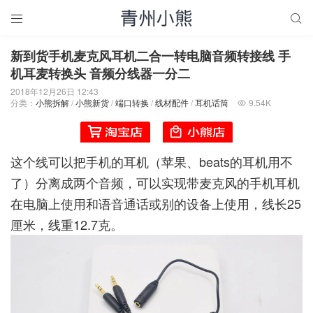


新到货手机麦克风耳机二合一转电脑音频转接线 手
机耳麦转换头 音频分线器一分二
2018年12月26日 12:43
分类：
小熊拆解
/
小熊新货
/
端口转换
/
线材配件
/
耳机话筒
9.54K

这个线可以把手机的耳机（苹果、beats的耳机用不
了）分离成两个音频，可以实现带麦克风的手机耳机
在电脑上使用和语音通话或别的设备上使用，线长25
厘米，线重12.7克。