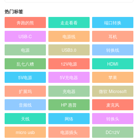
热门标签
奔跑的熊
走走看看
端口转换
USB-C
电源线
耳机
电源
USB3.0
转换线
乱七八糟
12V电源
HDMI
5V电源
5V充电器
苹果
扩展坞
充电器
微软 Microsoft
音频线
HP 惠普
麦克风
天线
网络
转换头
micro usb
电源插头
DC12V