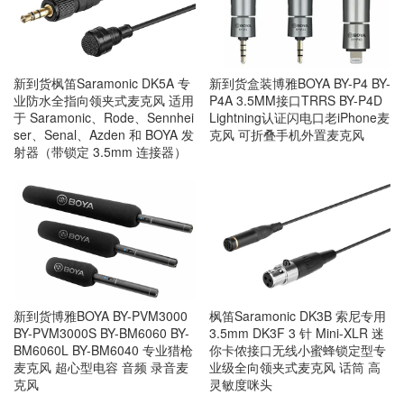
新到货枫笛Saramonic DK5A 专
新到货盒装博雅BOYA BY-P4 BY-
业防水全指向领夹式麦克风 适用
P4A 3.5MM接口TRRS BY-P4D
于 Saramonic、Rode、Sennhei
Lightning认证闪电口老iPhone麦
ser、Senal、Azden 和 BOYA 发
克风 可折叠手机外置麦克风
射器（带锁定 3.5mm 连接器）
新到货博雅BOYA BY-PVM3000
枫笛Saramonic DK3B 索尼专用
BY-PVM3000S BY-BM6060 BY-
3.5mm DK3F 3 针 Mini-XLR 迷
BM6060L BY-BM6040 专业猎枪
你卡侬接口无线小蜜蜂锁定型专
麦克风 超心型电容 音频 录音麦
业级全向领夹式麦克风 话筒 高
克风
灵敏度咪头