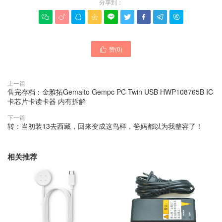
分享到：









赞(
0
)

上一篇
售完存档：金雅拓Gemalto Gempc PC Twin USB HWP108765B IC
卡芯片卡读卡器 内有拆解
下一篇
转：当初装13去西藏，回来变成这鸟样，爸妈都以为我整容了！
相关推荐