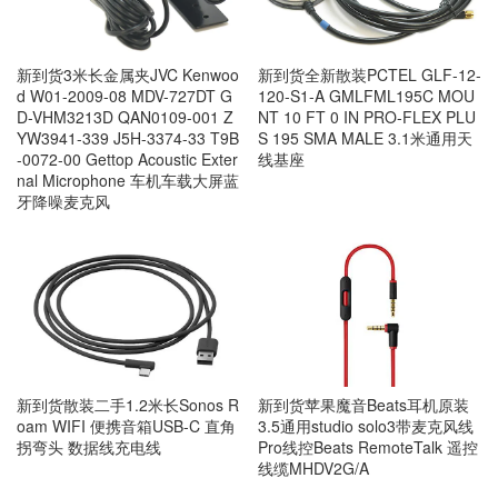
新到货3米长金属夹JVC Kenwoo
新到货全新散装PCTEL GLF-12-
d W01-2009-08 MDV-727DT G
120-S1-A GMLFML195C MOU
D-VHM3213D QAN0109-001 Z
NT 10 FT 0 IN PRO-FLEX PLU
YW3941-339 J5H-3374-33 T9B
S 195 SMA MALE 3.1米通用天
-0072-00 Gettop Acoustic Exter
线基座
nal Microphone 车机车载大屏蓝
牙降噪麦克风
新到货苹果魔音Beats耳机原装
新到货散装二手1.2米长Sonos R
3.5通用studio solo3带麦克风线
oam WIFI 便携音箱USB-C 直角
Pro线控Beats RemoteTalk 遥控
拐弯头 数据线充电线
线缆MHDV2G/A