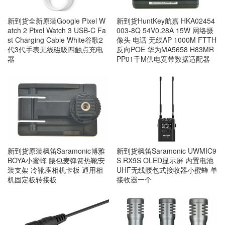
新到货全新原装Google Pixel W
新到货HuntKey航嘉 HKA02454
atch 2 Pixel Watch 3 USB-C Fa
003-8Q 54V0.28A 15W 网络摄
st Charging Cable White谷歌2
像头 电话 无线AP 1000M FTTH
代3代手表无线磁吸四触点充电
反向POE 华为MA5658 H83MR
器
PP01千M供电宽带数据适配器
新到货原装枫笛Saramonic博雅
新到货枫笛Saramonic UWMIC9
BOYA小蜜蜂 腰包麦弹簧热靴安
S RX9S OLED显示屏 内置电池
装支架 冷靴座相机卡板 通用相
UHF无线腰包式接收器小蜜蜂 单
机固定板转接板
接收器一个