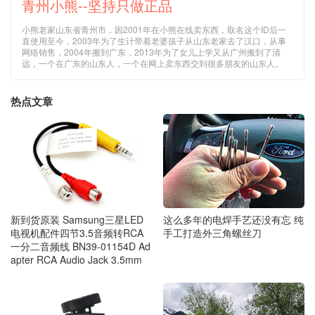
青州小熊--坚持只做正品
小熊老家山东省青州市，因2001年在小熊在线卖东西，取名这个ID后一
直使用至今，2003年为了生计带着老婆孩子从山东老家去了汉口，从事
网络销售，2004年搬到广东，2013年为了女儿上学又从广州搬到了清
远，一个在广东的山东人，一个在网上卖东西交到很多朋友的山东人。
热点文章
这么多年的电焊手艺还没有忘 纯
新到货原装 Samsung三星LED
手工打造外三角螺丝刀
电视机配件四节3.5音频转RCA
一分二音频线 BN39-01154D Ad
apter RCA Audio Jack 3.5mm