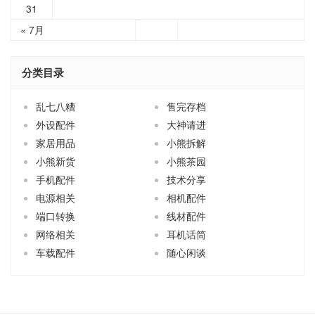
31
« 7月
分类目录
乱七八糟
售完存档
外设配件
大神请进
家居用品
小熊拆解
小熊新货
小熊茶园
手机配件
技术分享
电源相关
相机配件
端口转换
线材配件
网络相关
耳机话筒
车载配件
随心闲谈