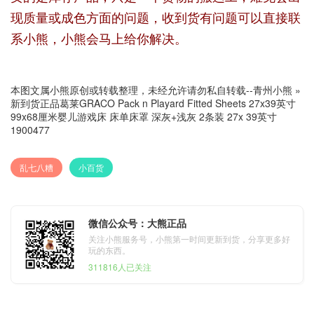
现质量或成色方面的问题，收到货有问题可以直接联
系小熊，小熊会马上给你解决。
本图文属小熊原创或转载整理，未经允许请勿私自转载--
青州小熊
»
新到货正品葛莱GRACO Pack n Playard Fitted Sheets 27x39英寸
99x68厘米婴儿游戏床 床单床罩 深灰+浅灰 2条装 27x 39英寸
1900477
乱七八糟
小百货
微信公众号：大熊正品
关注小熊服务号，小熊第一时间更新到货，分享更多好
玩的东西。
311816人已关注