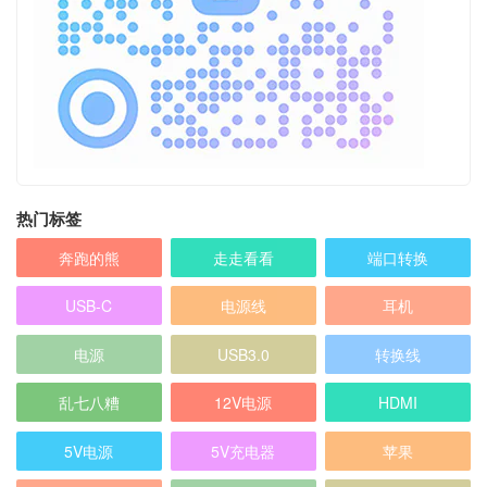
热门标签
奔跑的熊
走走看看
端口转换
USB-C
电源线
耳机
电源
USB3.0
转换线
乱七八糟
12V电源
HDMI
5V电源
5V充电器
苹果