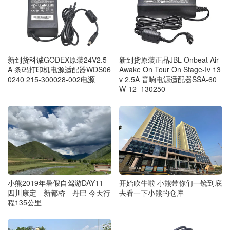
新到货原装正品JBL Onbeat Air
新到货科诚GODEX原装24V2.5
Awake On Tour On Stage-Iv 13
A 条码打印机电源适配器WDS06
v 2.5A 音响电源适配器SSA-60
0240 215-300028-002电源
W-12 130250
小熊2019年暑假自驾游DAY11
开始吹牛啦 小熊带你们一镜到底
四川康定—新都桥—丹巴 今天行
去看一下小熊的仓库
程135公里