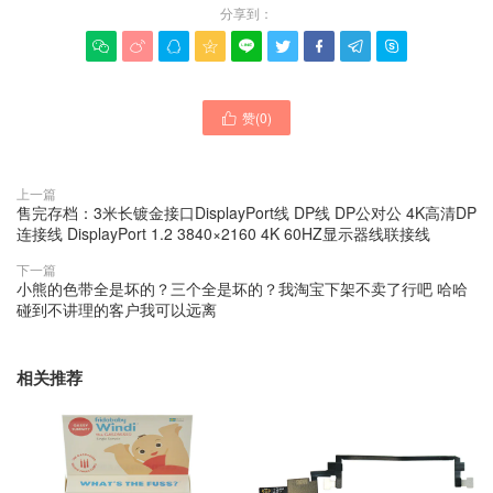
分享到：









赞(
0
)

上一篇
售完存档：3米长镀金接口DisplayPort线 DP线 DP公对公 4K高清DP
连接线 DisplayPort 1.2 3840×2160 4K 60HZ显示器线联接线
下一篇
小熊的色带全是坏的？三个全是坏的？我淘宝下架不卖了行吧 哈哈
碰到不讲理的客户我可以远离
相关推荐