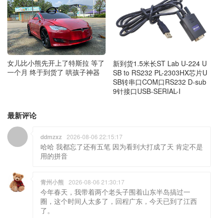
女儿比小熊先开上了特斯拉 等了
新到货1.5米长ST Lab U-224 U
一个月 终于到货了 哄孩子神器
SB to RS232 PL-2303HX芯片U
SB转串口COM口RS232 D-sub
9针接口USB-SERIAL-I
最新评论
ddmzxz
2026-08-06 22:15:17
哈哈 我都忘了还有五笔 因为看到大打成了天 肯定不是
用的拼音
青州小熊
2026-08-06 21:30:17
今年春天，我带着两个老头子围着山东半岛搞过一
圈，这个时间人太多了，回程广东，今天已到了江西
了。