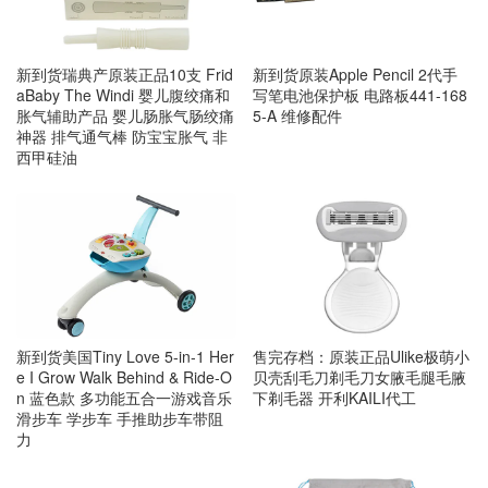
新到货瑞典产原装正品10支 Frid
新到货原装Apple Pencil 2代手
aBaby The Windi 婴儿腹绞痛和
写笔电池保护板 电路板441-168
胀气辅助产品 婴儿肠胀气肠绞痛
5-A 维修配件
神器 排气通气棒 防宝宝胀气 非
西甲硅油
新到货美国Tiny Love 5-in-1 Her
售完存档：原装正品Ulike极萌小
e I Grow Walk Behind & Ride-O
贝壳刮毛刀剃毛刀女腋毛腿毛腋
n 蓝色款 多功能五合一游戏音乐
下剃毛器 开利KAILI代工
滑步车 学步车 手推助步车带阻
力