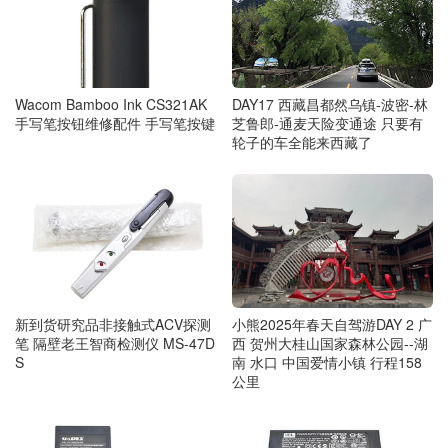
DAY17 西藏昌都然乌镇-波密-林
Wacom Bamboo Ink CS321AK
芝鲁郎-通麦天险变通途 只要有
手写笔按钮维修配件 手写笔按键
轮子的车全能来西藏了
新到货研究品非接触式ACV探测
小熊2025年春天自驾游DAY 2 广
笔 隔壁老王智商检测仪 MS-47D
西 贺州大桂山国家森林公园--湖
S
南 水口 中国爱情小镇 行程158
公里