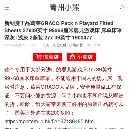


新到货正品葛莱GRACO Pack n Playard Fitted
Sheets 27x39英寸 99x68厘米婴儿游戏床 床单床罩
深灰+浅灰 2条装 27x 39英寸 1900477
2021年4月23日 22:26
分类：
乱七八糟
/
小熊新货
5.61K

这个专用于大部分进口的婴儿游戏床27×39英寸
99×68厘米床单床罩，不能通用于国内的婴儿床，购
买时注意，葛莱GRACO大品牌，安全质量做工有保
证，不要问小熊的货源，问了小熊也不和你说从哪进
的货，哈哈，给大家带来便宜好用的原装正品就可以
了，国美海外购在卖200多的：
https://npcitem.jd.hk/51167136485.html