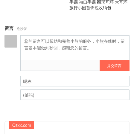
手镯 袖口手镯 圈形耳环 大耳环
旅行小园首饰包收纳包
留言
抢沙发
提交留言
昵称 (必填)
(邮箱) (必填)
Qzxx.com