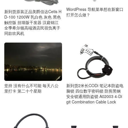
WordPress 导航菜单想在新窗口
新到货原装正品美爵信达Cetis H
打开怎么做？
D-100 1200W 乳白色 灰色 黑色
触控版 挂墙版干发器 汉庭锦江
全季希尔顿高端酒店民宿负离子
同款吹风机
坚持 没有什么不可能 毎天八公
新到货2米长CODi 笔记本防盗电
里打卡 第二十个星期
脑锁 四位数字密码锁 防剪黑钢
安全锁通用防盗锁 A02003 4-Di
git Combination Cable Lock