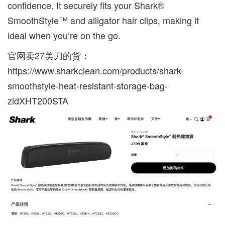
confidence. It securely fits your Shark®
SmoothStyle™ and alligator hair clips, making it
ideal when you’re on the go.
官网卖27美刀的货：
https://www.sharkclean.com/products/shark-
smoothstyle-heat-resistant-storage-bag-
zidXHT200STA