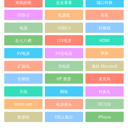
奔跑的熊
走走看看
端口转换
USB-C
电源线
耳机
电源
USB3.0
转换线
乱七八糟
12V电源
HDMI
5V电源
5V充电器
苹果
扩展坞
充电器
微软 Microsoft
音频线
HP 惠普
麦克风
天线
网络
转换头
micro usb
电源插头
DC12V
数据线
DELL戴尔
iPhone