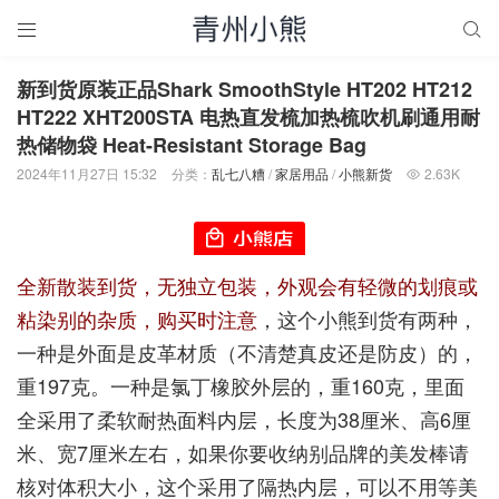


新到货原装正品Shark SmoothStyle HT202 HT212
HT222 XHT200STA 电热直发梳加热梳吹机刷通用耐
热储物袋 Heat-Resistant Storage Bag
2024年11月27日 15:32
分类：
乱七八糟
/
家居用品
/
小熊新货
2.63K

全新散装到货，无独立包装，外观会有轻微的划痕或
粘染别的杂质，购买时注意
，这个小熊到货有两种，
一种是外面是皮革材质（不清楚真皮还是防皮）的，
重197克。一种是氯丁橡胶外层的，重160克，里面
全采用了柔软耐热面料内层，长度为38厘米、高6厘
米、宽7厘米左右，如果你要收纳别品牌的美发棒请
核对体积大小，这个采用了隔热内层，可以不用等美