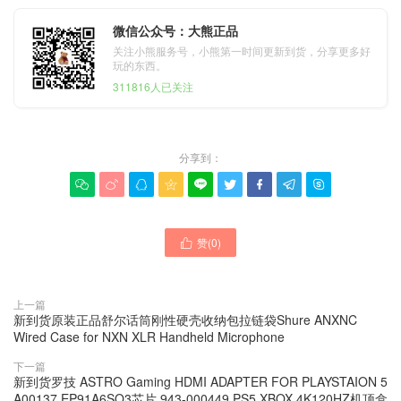
微信公众号：大熊正品
关注小熊服务号，小熊第一时间更新到货，分享更多好
玩的东西。
311816人已关注
分享到：









赞(
0
)

上一篇
新到货原装正品舒尔话筒刚性硬壳收纳包拉链袋Shure ANXNC
Wired Case for NXN XLR Handheld Microphone
下一篇
新到货罗技 ASTRO Gaming HDMI ADAPTER FOR PLAYSTAION 5
A00137 EP91A6SQ3芯片 943-000449 PS5 XBOX 4K120HZ机顶盒