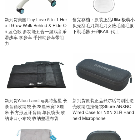
新到货美国Tiny Love 5-in-1 Her
售完存档：原装正品Ulike极萌小
e I Grow Walk Behind & Ride-O
贝壳刮毛刀剃毛刀女腋毛腿毛腋
n 蓝色款 多功能五合一游戏音乐
下剃毛器 开利KAILI代工
滑步车 学步车 手推助步车带阻
力
新到货Altec Lansing奥特蓝星 长
新到货原装正品舒尔话筒刚性硬
条音箱收纳袋 长28厘米宽18厘
壳收纳包拉链袋Shure ANXNC
米 长方形蓝牙音箱 单反镜头 收
Wired Case for NXN XLR Hand
纳束口小布袋 收纳整理布袋
held Microphone