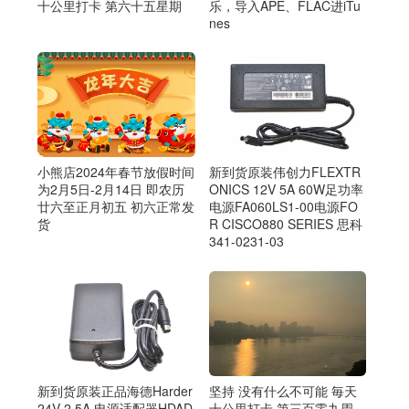
乐，导入APE、FLAC进iTu
十公里打卡 第六十五星期
nes
小熊店2024年春节放假时间
新到货原装伟创力FLEXTR
为2月5日-2月14日 即农历
ONICS 12V 5A 60W足功率
廿六至正月初五 初六正常发
电源FA060LS1-00电源FO
货
R CISCO880 SERIES 思科
341-0231-03
新到货原装正品海德Harder
坚持 没有什么不可能 毎天
24V 2.5A 电源适配器HDAD
十公里打卡 第三百零九周