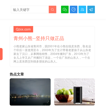





Qzxx.com
青州小熊--坚持只做正品
小熊老家山东省青州市，因2001年在小熊在线卖东西，取名这
个ID后一直使用至今，2003年为了生计带着老婆孩子从山东老
家去了汉口，从事网络销售，2004年搬到广东，2013年为了
女儿上学又从广州搬到了清远，一个在广东的山东人，一个在
网上卖东西交到很多朋友的山东人。
热点文章