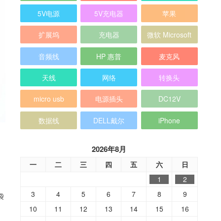
5V电源
5V充电器
苹果
扩展坞
充电器
微软 Microsoft
音频线
HP 惠普
麦克风
天线
网络
转换头
micro usb
电源插头
DC12V
数据线
DELL戴尔
iPhone
2026年8月
一
二
三
四
五
六
日
1
2
3
4
5
6
7
8
9
袋
10
11
12
13
14
15
16