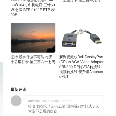
60W104打印机电源 三针60
W 北洋 BTP-2100E BTP-22
00E
坚持 没有什么不可能 毎天
新到货戴尔Dell DisplayPort
十公里打卡 第三百六十七周
(DP) to VGA Video Adapter
0RN699 DP转VGA转接线
视频转换线 安费诺Amphen
ol代工
最新评论
ddmzxz
2026-08-06 22:15:17
哈哈 我都忘了还有五笔 因为看到大打成了天
肯定不是用的拼音