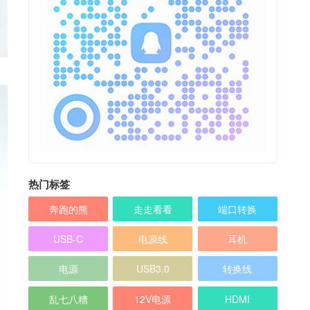
热门标签
奔跑的熊
走走看看
端口转换
USB-C
电源线
耳机
电源
USB3.0
转换线
乱七八糟
12V电源
HDMI