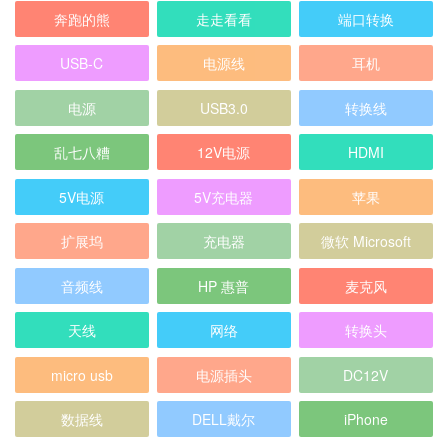
奔跑的熊
走走看看
端口转换
USB-C
电源线
耳机
电源
USB3.0
转换线
乱七八糟
12V电源
HDMI
5V电源
5V充电器
苹果
扩展坞
充电器
微软 Microsoft
音频线
HP 惠普
麦克风
天线
网络
转换头
micro usb
电源插头
DC12V
数据线
DELL戴尔
iPhone