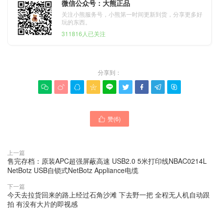
微信公众号：大熊正品
关注小熊服务号，小熊第一时间更新到货，分享更多好
玩的东西。
311816人已关注
分享到：









赞(
6
)

上一篇
售完存档：原装APC超强屏蔽高速 USB2.0 5米打印线NBAC0214L
NetBotz USB自锁式NetBotz Appliance电缆
下一篇
今天去拉货回来的路上经过石角沙滩 下去野一把 全程无人机自动跟
拍 有没有大片的即视感