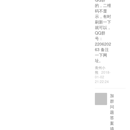
的，二维
码不显
示，有时
刷新一下
就可以，
QQ群
号：
2206202
63 备注
一下网
址。
青州小
熊
2018-
01-02
21:22:24
加
群
问
题
答
案
填