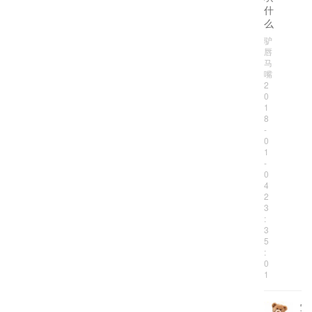
什
么
驴
唇
马
嘴
2
0
1
8
-
0
1
-
0
4
2
3
:
3
5
:
0
1
写