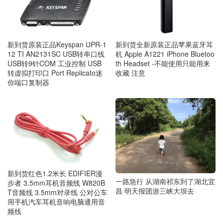
新到货原装正品Keyspan UPR-1
新到货全新原装正品苹果蓝牙耳
12 TI AN2131SC USB转串口线
机 Apple A1221 iPhone Bluetoo
USB转9针COM 工业控制 USB
th Headset -不能使用只能用来
转虚拟打印口 Port Replicato迷
收藏 注意
你端口复制器
新到货红色1.2米长 EDIFIER漫
一路急行 从湖南祁东到了湖北宜
步者 3.5mm耳机音频线 W820B
昌 明天报团游三峡大坝去
T音频线 3.5mm对录线 公对公车
用手机汽车耳机音响电脑通用音
频线