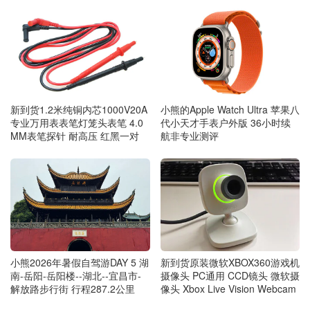
新到货1.2米纯铜内芯1000V20A
小熊的Apple Watch Ultra 苹果八
专业万用表表笔灯笼头表笔 4.0
代小天才手表户外版 36小时续
MM表笔探针 耐高压 红黑一对
航非专业测评
新到货原装微软XBOX360游戏机
小熊2026年暑假自驾游DAY 5 湖
摄像头 PC通用 CCD镜头 微软摄
南-岳阳-岳阳楼--湖北--宜昌市-
像头 Xbox Live Vision Webcam
解放路步行街 行程287.2公里