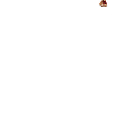
个
网
址
就
行
了
。
青
州
小
熊
2
0
1
8
-
0
1
-
0
5
9
:
3
2
: