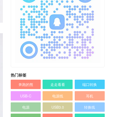
热门标签
奔跑的熊
走走看看
端口转换
USB-C
电源线
耳机
电源
USB3.0
转换线