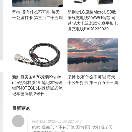
坚持 没有什么不可能 毎天
新到货LG原装MicroUSB数
十公里打卡 第三百二十五周
据线充电线20AWG铜芯 可
过4A大电流老款安卓平板电
脑充电线EAD62329301
新到货美国APC原装Krypto
坚持 没有什么不可能 毎天
nite黑钢材质4组笔记本密码
十公里打卡 第三百五十三周
锁PNOTECL5快速镶嵌式笔
记本密码锁 2米长
最新评论
ddmzxz
2026-08-06 22:15:17
哈哈 我都忘了还有五笔 因为看到大打成了天