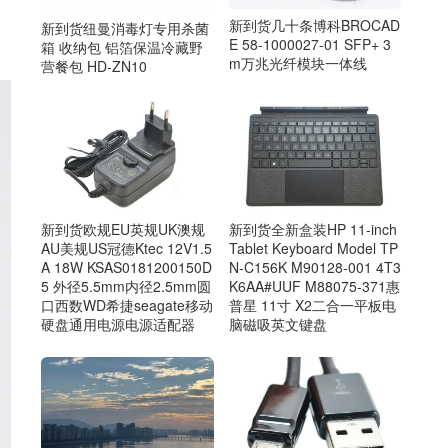
新到货几十条博科BROCAD
新到货纽曼消毒灯专用杀菌
E 58-1000027-01 SFP+ 3
箱 收纳包 铝箔保温冷藏野
m万兆光纤模块一体线
营餐包 HD-ZN10
新到货欧规EU英规UK澳规
新到货全新盒装HP 11-inch
AU美规US冠德Ktec 12V1.5
Tablet Keyboard Model TP
A 18W KSAS0181200150D
N-C156K M90128-001 4T3
5 外径5.5mm内径2.5mm圆
K6AA#UUF M88075-371惠
口西数WD希捷seagate移动
普星 11寸 X2二合一平板电
硬盘通用电源电源适配器
脑磁吸英文键盘