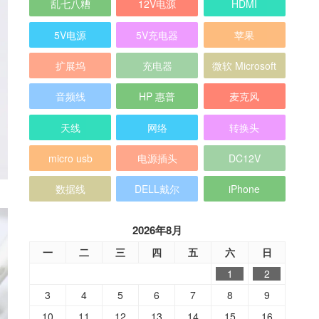
乱七八糟
12V电源
HDMI
5V电源
5V充电器
苹果
扩展坞
充电器
微软 Microsoft
音频线
HP 惠普
麦克风
天线
网络
转换头
micro usb
电源插头
DC12V
数据线
DELL戴尔
iPhone
2026年8月
一
二
三
四
五
六
日
1
2
3
4
5
6
7
8
9
10
11
12
13
14
15
16