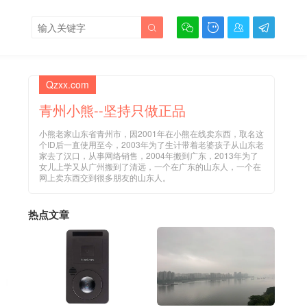





Qzxx.com
青州小熊--坚持只做正品
小熊老家山东省青州市，因2001年在小熊在线卖东西，取名这
个ID后一直使用至今，2003年为了生计带着老婆孩子从山东老
家去了汉口，从事网络销售，2004年搬到广东，2013年为了
女儿上学又从广州搬到了清远，一个在广东的山东人，一个在
网上卖东西交到很多朋友的山东人。
热点文章