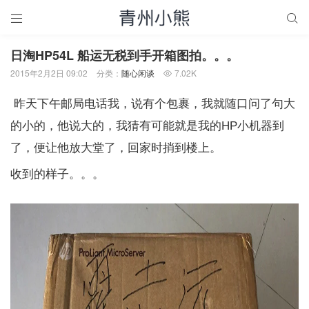


日淘HP54L 船运无税到手开箱图拍。。。
2015年2月2日 09:02
分类：
随心闲谈
7.02K

昨天下午邮局电话我，说有个包裹，我就随口问了句大
的小的，他说大的，我猜有可能就是我的HP小机器到
了，便让他放大堂了，回家时捎到楼上。
收到的样子。。。