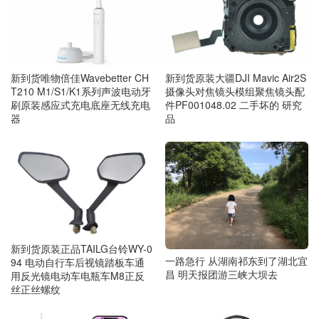
新到货唯物倍佳Wavebetter CH
新到货原装大疆DJI Mavic Air2S
T210 M1/S1/K1系列声波电动牙
摄像头对焦镜头模组聚焦镜头配
刷原装感应式充电底座无线充电
件PF001048.02 二手坏的 研究
器
品
新到货原装正品TAILG台铃WY-0
一路急行 从湖南祁东到了湖北宜
94 电动自行车后视镜踏板车通
昌 明天报团游三峡大坝去
用反光镜电动车电瓶车M8正反
丝正丝螺纹