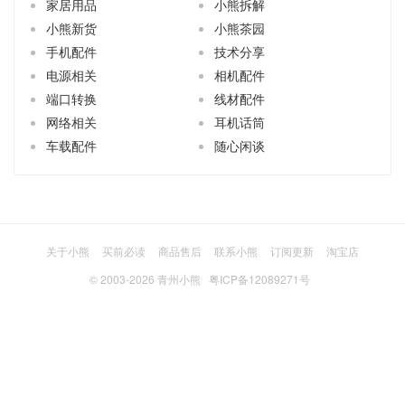
家居用品
小熊拆解
小熊新货
小熊茶园
手机配件
技术分享
电源相关
相机配件
端口转换
线材配件
网络相关
耳机话筒
车载配件
随心闲谈
关于小熊
买前必读
商品售后
联系小熊
订阅更新
淘宝店
© 2003-2026
青州小熊
粤ICP备12089271号