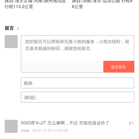
陕西-潼关古城-河南-陕州地坑院
陕西-渭南-潼关-岳渎公园 行程9
行程113.2公里
6公里
留言
2
提交留言
昵称 (必填)
(邮箱) (必填)
500GB*4=2T 怎么够啊，不过 空箱也值这价了
#1
cccw
2016-10-24 12:50:08