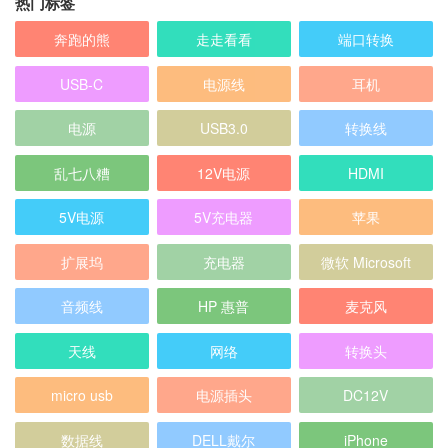
热门标签
奔跑的熊
走走看看
端口转换
USB-C
电源线
耳机
电源
USB3.0
转换线
乱七八糟
12V电源
HDMI
5V电源
5V充电器
苹果
扩展坞
充电器
微软 Microsoft
音频线
HP 惠普
麦克风
天线
网络
转换头
micro usb
电源插头
DC12V
数据线
DELL戴尔
iPhone