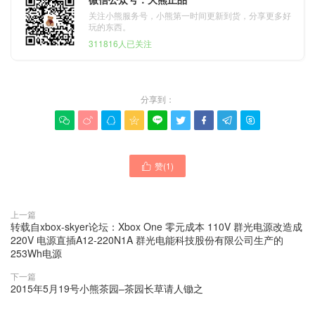
关注小熊服务号，小熊第一时间更新到货，分享更多好
玩的东西。
311816人已关注
分享到：









赞(
1
)

上一篇
转载自xbox-skyer论坛：Xbox One 零元成本 110V 群光电源改造成
220V 电源直插A12-220N1A 群光电能科技股份有限公司生产的
253Wh电源
下一篇
2015年5月19号小熊茶园–茶园长草请人锄之