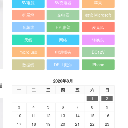
5V电源
5V充电器
苹果
扩展坞
充电器
微软 Microsoft
音频线
HP 惠普
麦克风
天线
网络
转换头
micro usb
电源插头
DC12V
数据线
DELL戴尔
iPhone
2026年8月
是
一
二
三
四
五
六
日
1
2
3
4
5
6
7
8
9
10
11
12
13
14
15
16
17
18
19
20
21
22
23