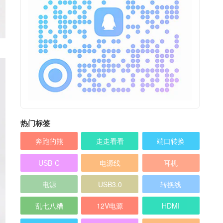
热门标签
奔跑的熊
走走看看
端口转换
USB-C
电源线
耳机
电源
USB3.0
转换线
乱七八糟
12V电源
HDMI