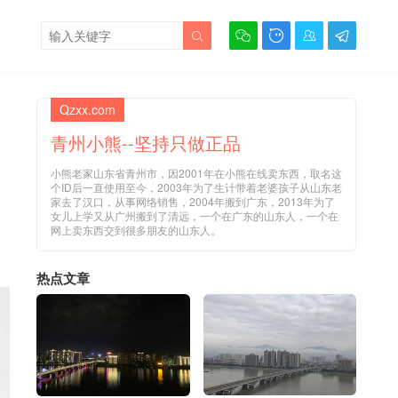





Qzxx.com
青州小熊--坚持只做正品
小熊老家山东省青州市，因2001年在小熊在线卖东西，取名这
个ID后一直使用至今，2003年为了生计带着老婆孩子从山东老
家去了汉口，从事网络销售，2004年搬到广东，2013年为了
女儿上学又从广州搬到了清远，一个在广东的山东人，一个在
网上卖东西交到很多朋友的山东人。
热点文章