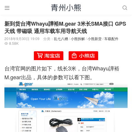


新到货台湾Whayu譁裕M.gear 3米长SMA接口 GPS
天线 带磁吸 通用车载车用导航天线
2018年9月30日 19:09
分类：
乱七八糟
/
小熊拆解
/
小熊新货
/
车载配件
8.58K

台湾官网的图片如下，线长3米，台湾Whayu譁裕
M.gear出品，具体的参数可以看下图。