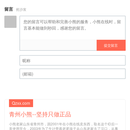
留言
抢沙发
提交留言
昵称 (必填)
(邮箱) (必填)
Qzxx.com
青州小熊--坚持只做正品
小熊老家山东省青州市，因2001年在小熊在线卖东西，取名这个ID后一
直使用至今，2003年为了生计带着老婆孩子从山东老家去了汉口，从事