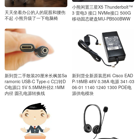
小熊闲置三星X5 Thunderbolt™
天天坐着办公的人的屁股和腰伤
3 雷电3 接口 NVMe接口 500G
不起 小熊升级了一下电脑椅
移动固态硬盘MU-PB500BWW
新到货二手散装20厘米长枫笛Sa
新到货全新原装思科 Cisco EAD
ramonic USB-C Type-c C口转D
P-18MB 48V 0.38A 电源 341-03
C电源口 5V 5.5MM外径2.1MM
06-01 1140 1240 1300 POE电
内径 圆孔电源转换线
源供电模块