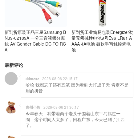
新到货原装正品三星Samsung B
新到货工业简易包装Energizer劲
N39-02189A 一分三音视频分离
量无汞碱性电池9号E96 LR61 A
线 AV Gender Cable DC TO RC
AAA 4A电池 微软手写触控笔电
A
池
最新评论
ddmzxz
2026-08-06 22:15:17
哈哈 我都忘了还有五笔 因为看到大打成了天 肯定不是
用的拼音
青州小熊
2026-08-06 21:30:17
今年春天，我带着两个老头子围着山东半岛搞过一
圈，这个时间人太多了，回程广东，今天已到了江西
了。