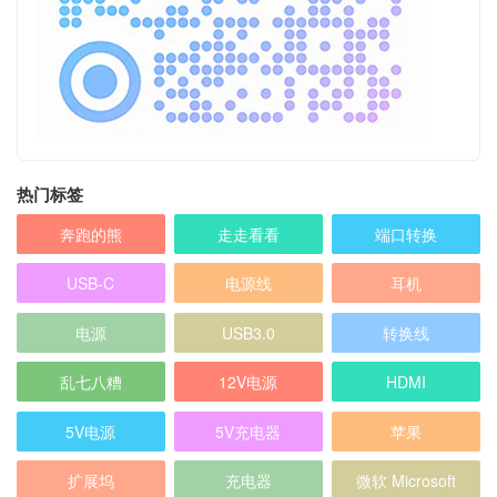
热门标签
奔跑的熊
走走看看
端口转换
USB-C
电源线
耳机
电源
USB3.0
转换线
乱七八糟
12V电源
HDMI
5V电源
5V充电器
苹果
扩展坞
充电器
微软 Microsoft