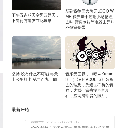
新到货德国大牌无LOGO W
下午五点的天空黑云遮天，
MF 祛异味不锈钢肥皂物理
不知何方道友在此度劫
去味 厨房冰箱等电器去异味
不倒翁钢蛋
音乐无国界，《喂～Kurum
坚持 没有什么不可能 毎天
i》（《MR.ADULTS》为逝
十公里打卡 第二百九十周
去的理想，为追回不得的青
春，为我们贫瘠懦弱的现
在，流两滴珍贵的眼泪。
最新评论
ddmzxz
2026-08-06 22:15:17
哈哈 我都忘了还有五笔 因为看到大打成了天