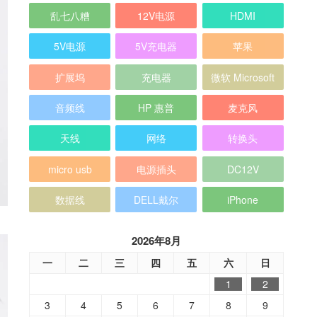
乱七八糟
12V电源
HDMI
5V电源
5V充电器
苹果
扩展坞
充电器
微软 Microsoft
音频线
HP 惠普
麦克风
天线
网络
转换头
micro usb
电源插头
DC12V
数据线
DELL戴尔
iPhone
2026年8月
一
二
三
四
五
六
日
1
2
3
4
5
6
7
8
9