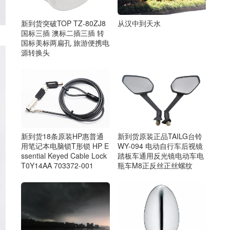
新到货突破TOP TZ-80ZJ8
从汉中到天水
国标三插 澳标二插三插 转
国标美标两扁孔 旅游便携电
源转换头
新到货18条原装HP惠普通
新到货原装正品TAILG台铃
用笔记本电脑锁T形锁 HP E
WY-094 电动自行车后视镜
ssential Keyed Cable Lock
踏板车通用反光镜电动车电
T0Y14AA 703372-001
瓶车M8正反丝正丝螺纹