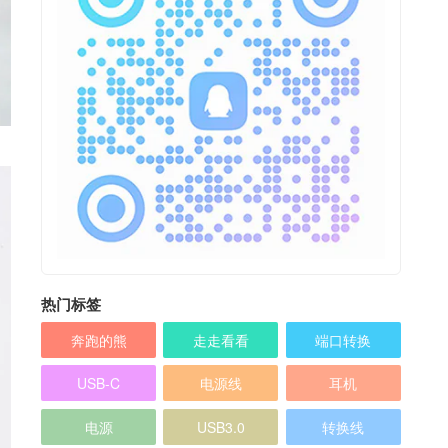
热门标签
奔跑的熊
走走看看
端口转换
USB-C
电源线
耳机
电源
USB3.0
转换线