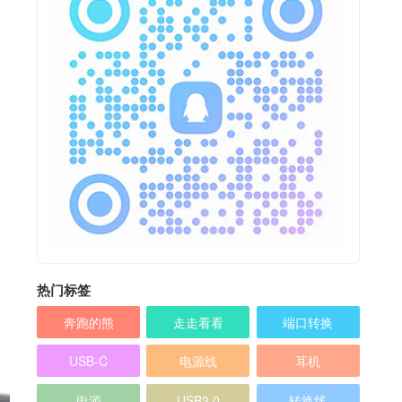
热门标签
奔跑的熊
走走看看
端口转换
USB-C
电源线
耳机
电源
USB3.0
转换线