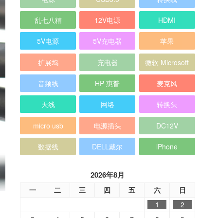
乱七八糟
12V电源
HDMI
5V电源
5V充电器
苹果
扩展坞
充电器
微软 Microsoft
音频线
HP 惠普
麦克风
天线
网络
转换头
micro usb
电源插头
DC12V
数据线
DELL戴尔
iPhone
2026年8月
一
二
三
四
五
六
日
1
2