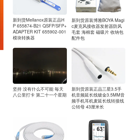
新到货Mellanox原装正品H
新到货原装博雅BOYA Magi
P 655874-B21 QSFP/SFP+
c麦克风接收器发射器防风
ADAPTER KIT 655902-001
毛套 海棉套 磁吸片 收纳包
模块转换器
配件包
坚持 没有什么不可能 毎天
新到货原装正品三星3.5手
八公里打卡 第二十一个星期
机音频延长线镀金3.5MM音
频手机耳机麦延长线转接线
公转母 43厘米长