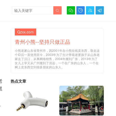





Qzxx.com
青州小熊--坚持只做正品
小熊老家山东省青州市，因2001年在小熊在线卖东西，取名这
个ID后一直使用至今，2003年为了生计带着老婆孩子从山东老
家去了汉口，从事网络销售，2004年搬到广东，2013年为了
女儿上学又从广州搬到了清远，一个在广东的山东人，一个在
网上卖东西交到很多朋友的山东人。
老
热点文章
黑
以