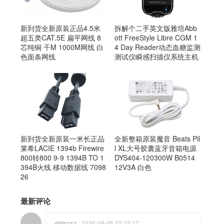
新到货全新原装正品4.5米
拆解个二手英文版雅培Abb
超五类CAT.5E 扁平网线 8
ott FreeStyle Libre CGM 1
芯纯铜 千M 1000M网线 白
4 Day Reader动态血糖监测
色面条网线
测试仪瞬感扫描仪系统主机
新到货全新原装一米长正品
全新整箱原装魔音 Beats Pil
莱希LACIE 1394b Firewire
l XL大号胶囊蓝牙音箱电源
800转800 9-9 1394B TO 1
DYS404-120300W B0514
394B火线 移动数据线 7098
12V3A 白色
26
最新评论
ddmzxz
2026-08-06 22:15:17