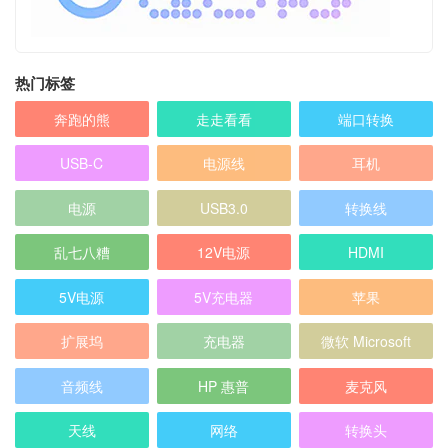
热门标签
奔跑的熊
走走看看
端口转换
USB-C
电源线
耳机
电源
USB3.0
转换线
乱七八糟
12V电源
HDMI
5V电源
5V充电器
苹果
扩展坞
充电器
微软 Microsoft
音频线
HP 惠普
麦克风
天线
网络
转换头