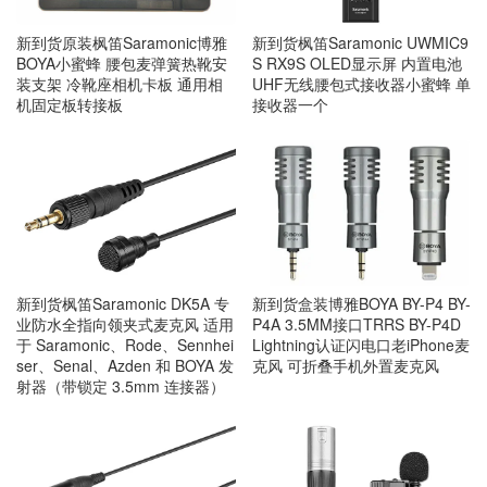
新到货原装枫笛Saramonic博雅
新到货枫笛Saramonic UWMIC9
BOYA小蜜蜂 腰包麦弹簧热靴安
S RX9S OLED显示屏 内置电池
装支架 冷靴座相机卡板 通用相
UHF无线腰包式接收器小蜜蜂 单
机固定板转接板
接收器一个
新到货枫笛Saramonic DK5A 专
新到货盒装博雅BOYA BY-P4 BY-
业防水全指向领夹式麦克风 适用
P4A 3.5MM接口TRRS BY-P4D
于 Saramonic、Rode、Sennhei
Lightning认证闪电口老iPhone麦
ser、Senal、Azden 和 BOYA 发
克风 可折叠手机外置麦克风
射器（带锁定 3.5mm 连接器）