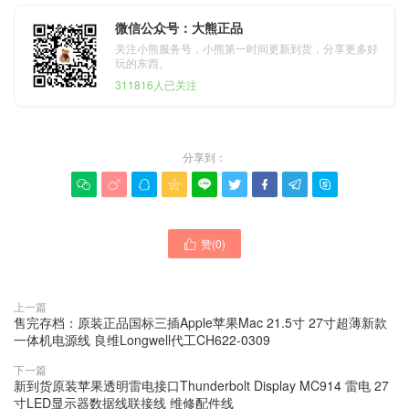
微信公众号：大熊正品
关注小熊服务号，小熊第一时间更新到货，分享更多好
玩的东西。
311816人已关注
分享到：









赞(
0
)

上一篇
售完存档：原装正品国标三插Apple苹果Mac 21.5寸 27寸超薄新款
一体机电源线 良维Longwell代工CH622-0309
下一篇
新到货原装苹果透明雷电接口Thunderbolt Display MC914 雷电 27
寸LED显示器数据线联接线 维修配件线