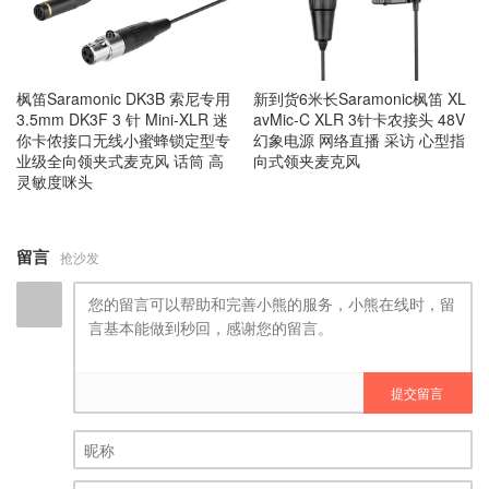
枫笛Saramonic DK3B 索尼专用
新到货6米长Saramonic枫笛 XL
3.5mm DK3F 3 针 Mini-XLR 迷
avMic-C XLR 3针卡农接头 48V
你卡侬接口无线小蜜蜂锁定型专
幻象电源 网络直播 采访 心型指
业级全向领夹式麦克风 话筒 高
向式领夹麦克风
灵敏度咪头
留言
抢沙发
提交留言
昵称 (必填)