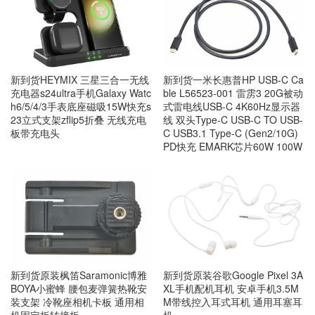
新到货HEYMIX 三星三合一无线
新到货一米长惠普HP USB-C Ca
充电器s24ultra手机Galaxy Watc
ble L56523-001 雷雳3 20G被动
h6/5/4/3手表底座磁吸15W快充s
式雷电线USB-C 4K60Hz显示器
23立式支架zflip5折叠 无线充电
线 双头Type-C USB-C TO USB-
板带充电头
C USB3.1 Type-C (Gen2/10G)
PD快充 EMARK芯片60W 100W
新到货原装枫笛Saramonic博雅
新到货原装谷歌Google Pixel 3A
BOYA小蜜蜂 腰包麦弹簧热靴安
XL手机配机耳机 安卓手机3.5M
装支架 冷靴座相机卡板 通用相
M带线控入耳式耳机 通用耳塞耳
机固定板转接板
机