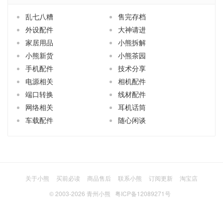
乱七八糟
售完存档
外设配件
大神请进
家居用品
小熊拆解
小熊新货
小熊茶园
手机配件
技术分享
电源相关
相机配件
端口转换
线材配件
网络相关
耳机话筒
车载配件
随心闲谈
关于小熊
买前必读
商品售后
联系小熊
订阅更新
淘宝店
© 2003-2026
青州小熊
粤ICP备12089271号