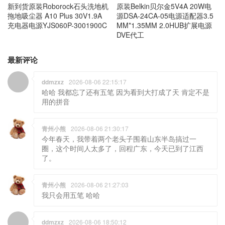
新到货原装Roborock石头洗地机
原装Belkin贝尔金5V4A 20W电
拖地吸尘器 A10 Plus 30V1.9A
源DSA-24CA-05电源适配器3.5
充电器电源YJS060P-3001900C
MM*1.35MM 2.0HUB扩展电源
DVE代工
最新评论
ddmzxz
2026-08-06 22:15:17
哈哈 我都忘了还有五笔 因为看到大打成了天 肯定不是
用的拼音
青州小熊
2026-08-06 21:30:17
今年春天，我带着两个老头子围着山东半岛搞过一
圈，这个时间人太多了，回程广东，今天已到了江西
了。
青州小熊
2026-08-06 21:27:03
我只会用五笔 哈哈
ddmzxz
2026-08-06 18:50:12