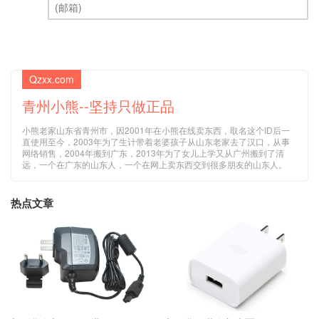
(邮箱) (必填)
Qzxx.com
青州小熊--坚持只做正品
小熊老家山东省青州市，因2001年在小熊在线卖东西，取名这个ID后一
直使用至今，2003年为了生计带着老婆孩子从山东老家去了汉口，从事
网络销售，2004年搬到广东，2013年为了女儿上学又从广州搬到了清
远，一个在广东的山东人，一个在网上卖东西交到很多朋友的山东人。
热点文章