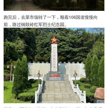
跑完后，去菜市场转了一下，顺着106国道慢慢向
前，路过铜鼓岭红军烈士纪念园。