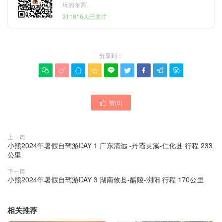
玩的东西。
311816人已关注
分享到：









赞(
0
)

上一篇
小熊2024年暑假自驾游DAY 1 广东清远 -丹霞灵溪-仁化县 行程 233
公里
下一篇
小熊2024年暑假自驾游DAY 3 湖南攸县-醴陵-浏阳 行程 170公里
相关推荐