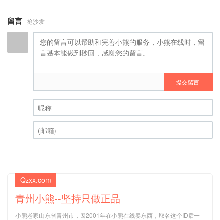
留言
抢沙发
提交留言
昵称 (必填)
(邮箱) (必填)
Qzxx.com
青州小熊--坚持只做正品
小熊老家山东省青州市，因2001年在小熊在线卖东西，取名这个ID后一