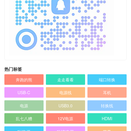
热门标签
奔跑的熊
走走看看
端口转换
USB-C
电源线
耳机
电源
USB3.0
转换线
乱七八糟
12V电源
HDMI
5V电源
5V充电器
苹果
扩展坞
充电器
微软 Microsoft