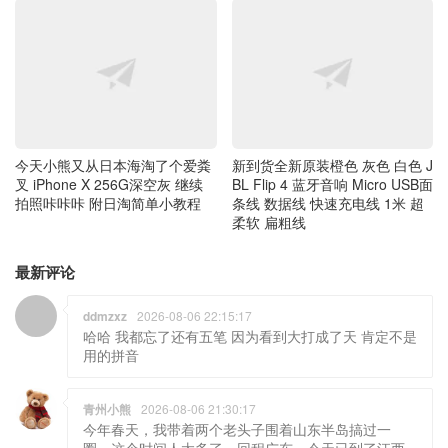
今天小熊又从日本海淘了个爱粪
新到货全新原装橙色 灰色 白色 J
叉 iPhone X 256G深空灰 继续
BL Flip 4 蓝牙音响 Micro USB面
拍照咔咔咔 附日淘简单小教程
条线 数据线 快速充电线 1米 超
柔软 扁粗线
最新评论
ddmzxz
2026-08-06 22:15:17
哈哈 我都忘了还有五笔 因为看到大打成了天 肯定不是
用的拼音
青州小熊
2026-08-06 21:30:17
今年春天，我带着两个老头子围着山东半岛搞过一
圈，这个时间人太多了，回程广东，今天已到了江西
了。