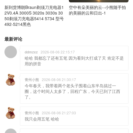
新到货博朗Braun剃须刀充电器1
空中有朵美丽的云--小熊随手拍
2V0.4A 3000S 3020s 3030s 30
的美丽的云和日出-1
50剃须刀充电器5414 5734 型号
492-5214黑色
最新评论
ddmzxz
2026-08-06 22:15:17
哈哈 我都忘了还有五笔 因为看到大打成了天 肯定不是
用的拼音
青州小熊
2026-08-06 21:30:17
今年春天，我带着两个老头子围着山东半岛搞过一
圈，这个时间人太多了，回程广东，今天已到了江西
了。
青州小熊
2026-08-06 21:27:03
我只会用五笔 哈哈