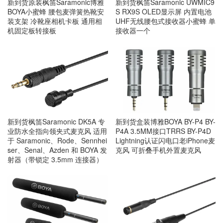
新到货原装枫笛Saramonic博雅
新到货枫笛Saramonic UWMIC9
BOYA小蜜蜂 腰包麦弹簧热靴安
S RX9S OLED显示屏 内置电池
装支架 冷靴座相机卡板 通用相
UHF无线腰包式接收器小蜜蜂 单
机固定板转接板
接收器一个
新到货枫笛Saramonic DK5A 专
新到货盒装博雅BOYA BY-P4 BY-
业防水全指向领夹式麦克风 适用
P4A 3.5MM接口TRRS BY-P4D
于 Saramonic、Rode、Sennhei
Lightning认证闪电口老iPhone麦
ser、Senal、Azden 和 BOYA 发
克风 可折叠手机外置麦克风
射器（带锁定 3.5mm 连接器）