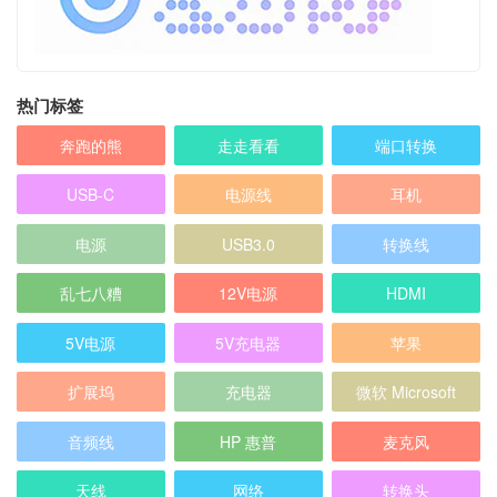
热门标签
奔跑的熊
走走看看
端口转换
USB-C
电源线
耳机
电源
USB3.0
转换线
乱七八糟
12V电源
HDMI
5V电源
5V充电器
苹果
扩展坞
充电器
微软 Microsoft
音频线
HP 惠普
麦克风
天线
网络
转换头