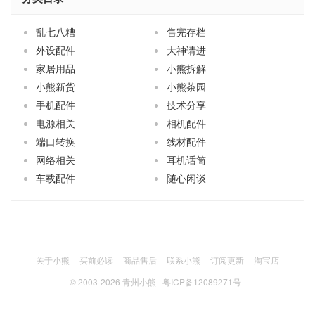
乱七八糟
售完存档
外设配件
大神请进
家居用品
小熊拆解
小熊新货
小熊茶园
手机配件
技术分享
电源相关
相机配件
端口转换
线材配件
网络相关
耳机话筒
车载配件
随心闲谈
关于小熊
买前必读
商品售后
联系小熊
订阅更新
淘宝店
© 2003-2026
青州小熊
粤ICP备12089271号