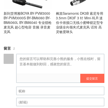
新到货博雅BOYA BY-PVM3000
枫笛Saramonic DK3B 索尼专用
BY-PVM3000S BY-BM6060 BY-
3.5mm DK3F 3 针 Mini-XLR 迷
BM6060L BY-BM6040 专业猎枪
你卡侬接口无线小蜜蜂锁定型专
麦克风 超心型电容 音频 录音麦
业级全向领夹式麦克风 话筒 高
克风
灵敏度咪头
留言
2
提交留言
昵称 (必填)