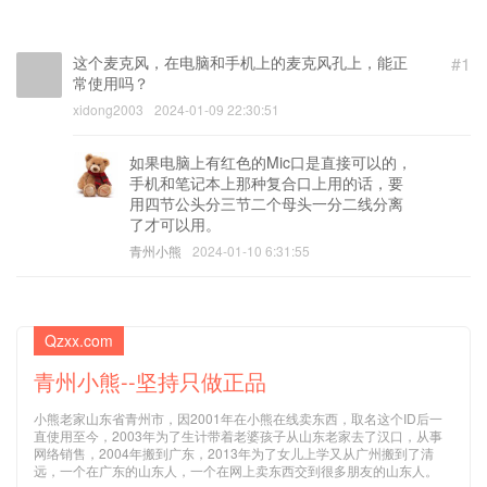
(邮箱) (必填)
这个麦克风，在电脑和手机上的麦克风孔上，能正
#1
常使用吗？
xidong2003
2024-01-09 22:30:51
如果电脑上有红色的Mic口是直接可以的，
手机和笔记本上那种复合口上用的话，要
用四节公头分三节二个母头一分二线分离
了才可以用。
青州小熊
2024-01-10 6:31:55
Qzxx.com
青州小熊--坚持只做正品
小熊老家山东省青州市，因2001年在小熊在线卖东西，取名这个ID后一
直使用至今，2003年为了生计带着老婆孩子从山东老家去了汉口，从事
网络销售，2004年搬到广东，2013年为了女儿上学又从广州搬到了清
远，一个在广东的山东人，一个在网上卖东西交到很多朋友的山东人。