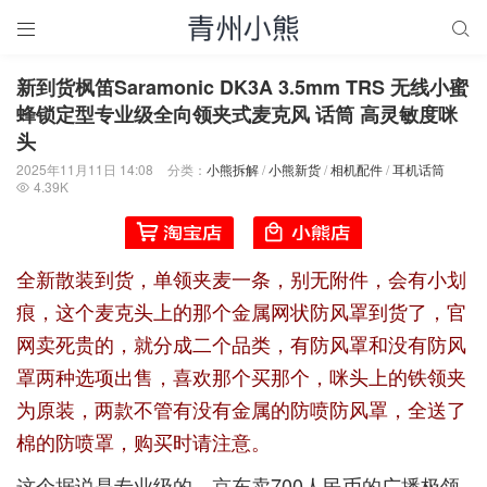


新到货枫笛Saramonic DK3A 3.5mm TRS 无线小蜜
蜂锁定型专业级全向领夹式麦克风 话筒 高灵敏度咪
头
2025年11月11日 14:08
分类：
小熊拆解
/
小熊新货
/
相机配件
/
耳机话筒
4.39K

全新散装到货，单领夹麦一条，别无附件，会有小划
痕，这个麦克头上的那个金属网状防风罩到货了，官
网卖死贵的，就分成二个品类，有防风罩和没有防风
罩两种选项出售，喜欢那个买那个，
咪头上的铁领夹
为原装，两款不管有没有金属的防喷防风罩，全送了
棉的防喷罩，购买时请注意。
这个据说是专业级的，
京东卖700人民币的广播极领