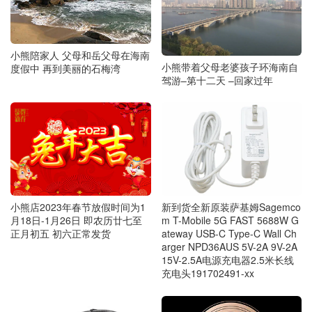
小熊陪家人 父母和岳父母在海南
小熊带着父母老婆孩子环海南自
度假中 再到美丽的石梅湾
驾游–第十二天 –回家过年
小熊店2023年春节放假时间为1
新到货全新原装萨基姆Sagemco
月18日-1月26日 即农历廿七至
m T-Mobile 5G FAST 5688W G
正月初五 初六正常发货
ateway USB-C Type-C Wall Ch
arger NPD36AUS 5V-2A 9V-2A
15V-2.5A电源充电器2.5米长线
充电头191702491-xx