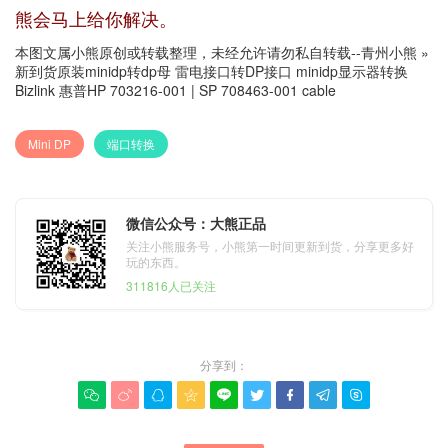
熊会马上给你解决。
本图文属小熊原创或转载整理，未经允许请勿私自转载--
青州小熊
»
新到货原装minidp转dp母 雷电接口转DP接口 minidp显示器转换
Bizlink 惠普HP 703216-001 | SP 708463-001 cable
Mini DP
端口转换
微信公众号：大熊正品
关注小熊服务号，小熊第一时间更新到货，分享更多好
玩的东西。
311816人已关注
分享到：








