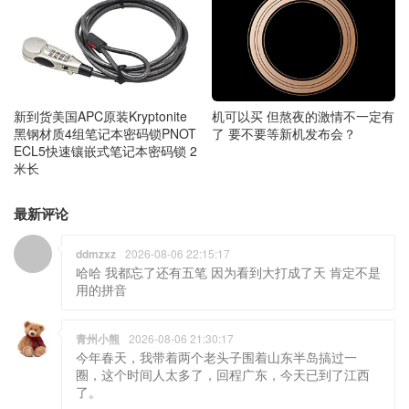
新到货美国APC原装Kryptonite
机可以买 但熬夜的激情不一定有
黑钢材质4组笔记本密码锁PNOT
了 要不要等新机发布会？
ECL5快速镶嵌式笔记本密码锁 2
米长
最新评论
ddmzxz
2026-08-06 22:15:17
哈哈 我都忘了还有五笔 因为看到大打成了天 肯定不是
用的拼音
青州小熊
2026-08-06 21:30:17
今年春天，我带着两个老头子围着山东半岛搞过一
圈，这个时间人太多了，回程广东，今天已到了江西
了。