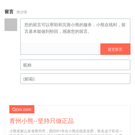
留言
抢沙发
提交留言
昵称 (必填)
(邮箱) (必填)
Qzxx.com
青州小熊--坚持只做正品
小熊老家山东省青州市，因2001年在小熊在线卖东西，取名这个ID后一