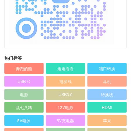
热门标签
奔跑的熊
走走看看
端口转换
USB-C
电源线
耳机
电源
USB3.0
转换线
乱七八糟
12V电源
HDMI
5V电源
5V充电器
苹果