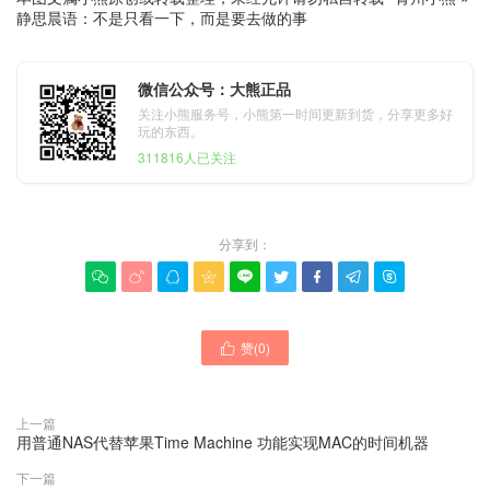
静思晨语：不是只看一下，而是要去做的事
微信公众号：大熊正品
关注小熊服务号，小熊第一时间更新到货，分享更多好
玩的东西。
311816人已关注
分享到：









赞(
0
)

上一篇
用普通NAS代替苹果Time Machine 功能实现MAC的时间机器
下一篇