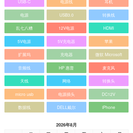
USB-C
电源线
耳机
电源
USB3.0
转换线
乱七八糟
12V电源
HDMI
5V电源
5V充电器
苹果
扩展坞
充电器
微软 Microsoft
音频线
HP 惠普
麦克风
天线
网络
转换头
micro usb
电源插头
DC12V
数据线
DELL戴尔
iPhone
2026年8月