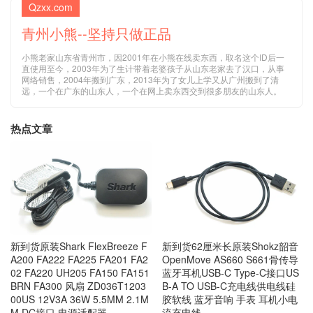
Qzxx.com
青州小熊--坚持只做正品
小熊老家山东省青州市，因2001年在小熊在线卖东西，取名这个ID后一
直使用至今，2003年为了生计带着老婆孩子从山东老家去了汉口，从事
网络销售，2004年搬到广东，2013年为了女儿上学又从广州搬到了清
远，一个在广东的山东人，一个在网上卖东西交到很多朋友的山东人。
热点文章
新到货原装Shark FlexBreeze F
新到货62厘米长原装Shokz韶音
A200 FA222 FA225 FA201 FA2
OpenMove AS660 S661骨传导
02 FA220 UH205 FA150 FA151
蓝牙耳机USB-C Type-C接口US
BRN FA300 风扇 ZD036T1203
B-A TO USB-C充电线供电线硅
00US 12V3A 36W 5.5MM 2.1M
胶软线 蓝牙音响 手表 耳机小电
M DC接口 电源适配器
流充电线