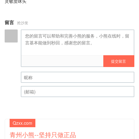
灵敏度咪头
留言
抢沙发
提交留言
昵称 (必填)
(邮箱) (必填)
Qzxx.com
青州小熊--坚持只做正品