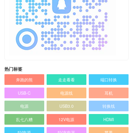
热门标签
奔跑的熊
走走看看
端口转换
USB-C
电源线
耳机
电源
USB3.0
转换线
乱七八糟
12V电源
HDMI
5V电源
5V充电器
苹果