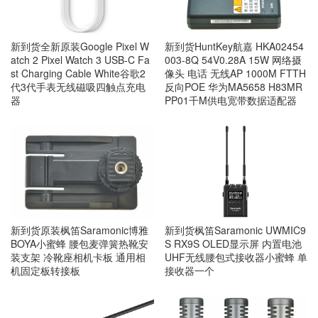
新到货全新原装Google Pixel W
新到货HuntKey航嘉 HKA02454
atch 2 Pixel Watch 3 USB-C Fa
003-8Q 54V0.28A 15W 网络摄
st Charging Cable White谷歌2
像头 电话 无线AP 1000M FTTH
代3代手表无线磁吸四触点充电
反向POE 华为MA5658 H83MR
器
PP01千M供电宽带数据适配器
新到货原装枫笛Saramonic博雅
新到货枫笛Saramonic UWMIC9
BOYA小蜜蜂 腰包麦弹簧热靴安
S RX9S OLED显示屏 内置电池
装支架 冷靴座相机卡板 通用相
UHF无线腰包式接收器小蜜蜂 单
机固定板转接板
接收器一个