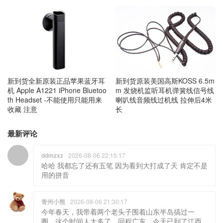
新到货原装美国高斯KOSS 6.5m
新到货全新原装正品苹果蓝牙耳
m 发烧机监听耳机弹簧线信号线
机 Apple A1221 iPhone Bluetoo
喇叭线音频线过机线 拉伸后4米
th Headset -不能使用只能用来
长
收藏 注意
最新评论
ddmzxz
2026-08-06 22:15:17
哈哈 我都忘了还有五笔 因为看到大打成了天 肯定不是
用的拼音
青州小熊
2026-08-06 21:30:17
今年春天，我带着两个老头子围着山东半岛搞过一
圈，这个时间人太多了，回程广东，今天已到了江西