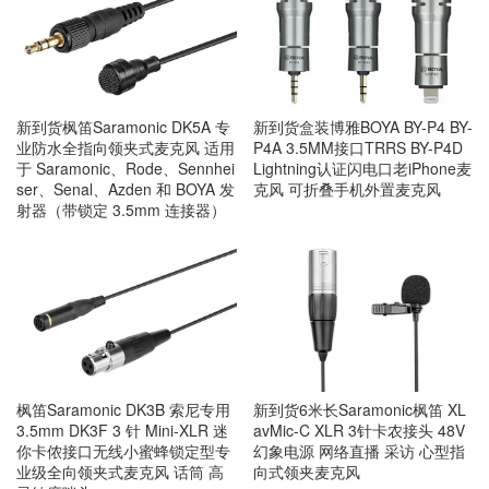
新到货枫笛Saramonic DK5A 专
新到货盒装博雅BOYA BY-P4 BY-
业防水全指向领夹式麦克风 适用
P4A 3.5MM接口TRRS BY-P4D
于 Saramonic、Rode、Sennhei
Lightning认证闪电口老iPhone麦
ser、Senal、Azden 和 BOYA 发
克风 可折叠手机外置麦克风
射器（带锁定 3.5mm 连接器）
枫笛Saramonic DK3B 索尼专用
新到货6米长Saramonic枫笛 XL
3.5mm DK3F 3 针 Mini-XLR 迷
avMic-C XLR 3针卡农接头 48V
你卡侬接口无线小蜜蜂锁定型专
幻象电源 网络直播 采访 心型指
业级全向领夹式麦克风 话筒 高
向式领夹麦克风