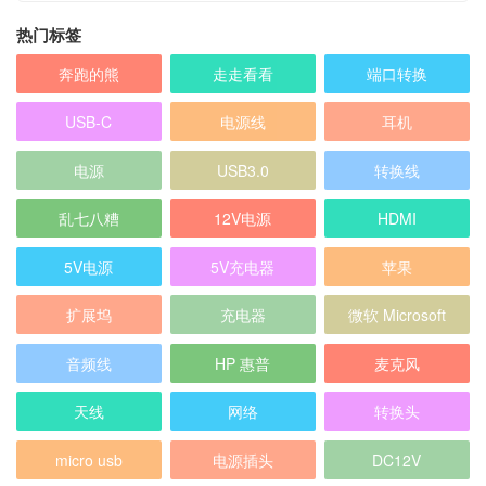
热门标签
奔跑的熊
走走看看
端口转换
USB-C
电源线
耳机
电源
USB3.0
转换线
乱七八糟
12V电源
HDMI
5V电源
5V充电器
苹果
扩展坞
充电器
微软 Microsoft
音频线
HP 惠普
麦克风
天线
网络
转换头
micro usb
电源插头
DC12V