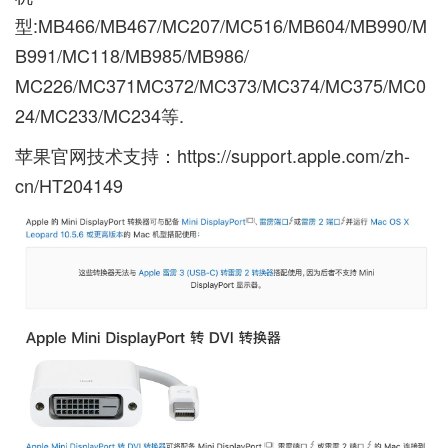
型:MB466/MB467/MC207/MC516/MB604/MB990/M
B991/MC118/MB985/MB986/
MC226/MC371MC372/MC373/MC374/MC375/MC0
24/MC233/MC234等.
苹果官网技术支持：
https://support.apple.com/zh-
cn/HT204149