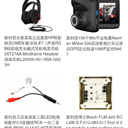
新到货全新原装正品惠普HP暗影
新到货106个Mio宇达电通Navm
精灵OMEN 酷冷技术7.1声道RG
an MiVue 530高清夜视行车记录
B炫彩电竞头戴式耳机电竞耳机
仪GPS定位轨迹1080P监控N46
3XT27AA Mindframe Headest
7
游戏耳机L26559-001 HSA-G00
3H
新到货几百条原装三星LED电视
新到货博士Bosch FLM-420-EO
机配件3.5音频转RCA 一分二音
L4W-S F.01U.083.617 End of li
频线 BN39-01154G HOTRON鸿
ne module 4 wire surface moun