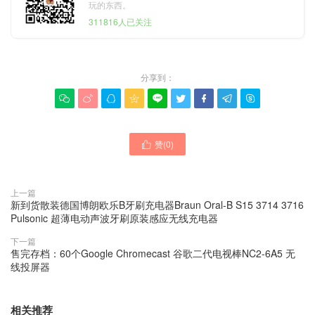
玩的东西。
311816人已关注
分享到：









赞(
0
)

上一篇
新到货散装德国博朗欧乐B牙刷充电器Braun Oral-B S15 3714 3716
Pulsonic 超薄电动声波牙刷原装感应无线充电器
下一篇
售完存档：60个Google Chromecast 谷歌二代电视棒NC2-6A5 无
线投屏器
相关推荐