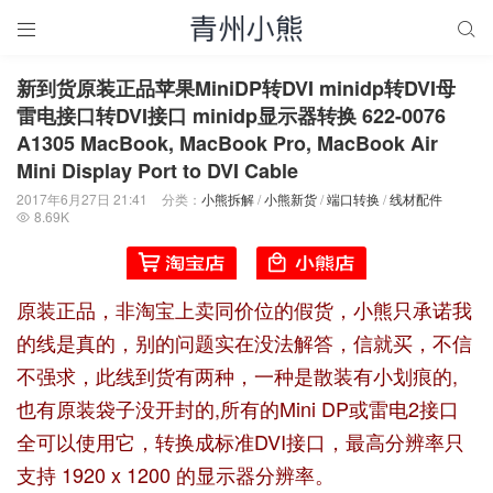


新到货原装正品苹果MiniDP转DVI minidp转DVI母
雷电接口转DVI接口 minidp显示器转换 622-0076
A1305 MacBook, MacBook Pro, MacBook Air
Mini Display Port to DVI Cable
2017年6月27日 21:41
分类：
小熊拆解
/
小熊新货
/
端口转换
/
线材配件
8.69K

原装正品，非淘宝上卖同价位的假货，小熊只承诺我
的线是真的，别的问题实在没法解答，信就买，不信
不强求，此线到货有两种，一种是散装有小划痕的,
也有原装袋子没开封的,所有的Mini DP或雷电2接口
全可以使用它，转换成标准DVI接口，最高分辨率只
支持 1920 x 1200 的显示器分辨率。