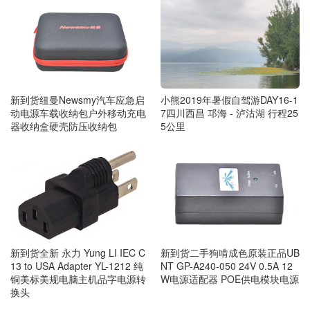
新到货纽曼Newsmy汽车应急启
小熊2019年暑假自驾游DAY16-1
动电源车载收纳包户外移动充电
7四川西昌 邛海 - 泸沽湖 行程25
器收纳盒硬壳防压收纳包
5公里
新到货全新 永力 Yung LI IEC C
新到货二手狗啃成色原装正品UB
13 to USA Adapter YL-1212 纯
NT GP-A240-050 24V 0.5A 12
铜美标美规电脑主机品字电源转
W电源适配器 POE供电模块电源
换头