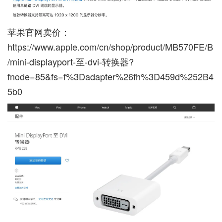
苹果官网卖价：
https://www.apple.com/cn/shop/product/MB570FE/B
/mini-displayport-至-dvi-转换器?
fnode=85&fs=f%3Dadapter%26fh%3D459d%252B4
5b0