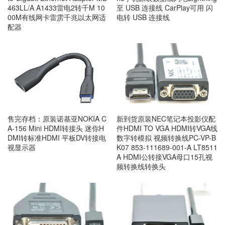
463LL/A A1433雷电2转千M 10
至 USB 连接线 CarPlay可用 闪
00M有线网卡雷雳千兆以太网适
电转 USB 连接线
配器
售完存档：原装诺基亚NOKIA C
新到货原装NEC笔记本投影仪配
A-156 Mini HDMI转接头 迷你H
件HDMI TO VGA HDMI转VGA线
DMI转标准HDMI 平板DV转接电
数字转模拟 视频转换线PC-VP-B
视显示器
K07 853-111689-001-A LT8511
A HDMI公转接VGA母口15孔视
频转换线转换头