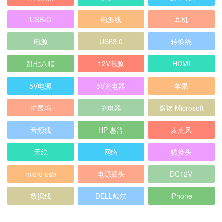
USB-C
电源线
耳机
电源
USB3.0
转换线
乱七八糟
12V电源
HDMI
5V电源
5V充电器
苹果
扩展坞
充电器
微软 Microsoft
音频线
HP 惠普
麦克风
天线
网络
转换头
micro usb
电源插头
DC12V
数据线
DELL戴尔
iPhone