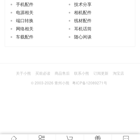
手机配件
技术分享
电源相关
相机配件
端口转换
线材配件
网络相关
耳机话筒
车载配件
随心闲谈
关于小熊
买前必读
商品售后
联系小熊
订阅更新
淘宝店
© 2003-2026
青州小熊
粤ICP备12089271号