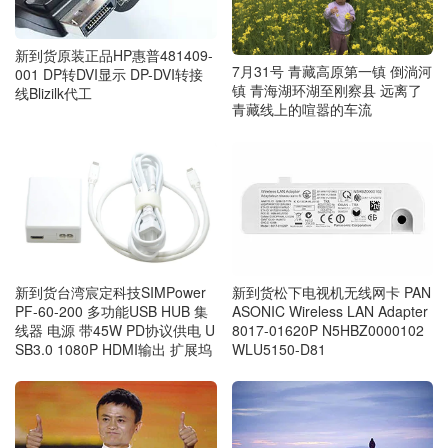
新到货原装正品HP惠普481409-
7月31号 青藏高原第一镇 倒淌河
001 DP转DVI显示 DP-DVI转接
镇 青海湖环湖至刚察县 远离了
线Blizilk代工
青藏线上的喧嚣的车流
新到货松下电视机无线网卡 PAN
新到货台湾宸定科技SIMPower
ASONIC Wireless LAN Adapter
PF-60-200 多功能USB HUB 集
8017-01620P N5HBZ0000102
线器 电源 带45W PD协议供电 U
WLU5150-D81
SB3.0 1080P HDMI输出 扩展坞