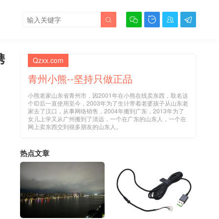





携
Qzxx.com
青州小熊--坚持只做正品
小熊老家山东省青州市，因2001年在小熊在线卖东西，取名这
个ID后一直使用至今，2003年为了生计带着老婆孩子从山东老
家去了汉口，从事网络销售，2004年搬到广东，2013年为了
女儿上学又从广州搬到了清远，一个在广东的山东人，一个在
网上卖东西交到很多朋友的山东人。
热点文章
，