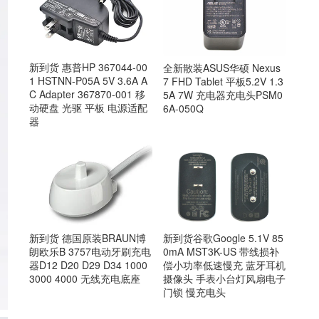
新到货 惠普HP 367044-00
全新散装ASUS华硕 Nexus
1 HSTNN-P05A 5V 3.6A A
7 FHD Tablet 平板5.2V 1.3
C Adapter 367870-001 移
5A 7W 充电器充电头PSM0
动硬盘 光驱 平板 电源适配
6A-050Q
器
新到货 德国原装BRAUN博
新到货谷歌Google 5.1V 85
朗欧乐B 3757电动牙刷充电
0mA MST3K-US 带线损补
器D12 D20 D29 D34 1000
偿小功率低速慢充 蓝牙耳机
3000 4000 无线充电底座
摄像头 手表小台灯风扇电子
门锁 慢充电头