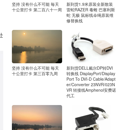
坚持 没有什么不可能 毎天
新到货1.9米原装全新散装
十公里打卡 第二百八十一周
雷蛇RAZER 毒蝰 巴塞利斯
蛇 无极 鼠标线伞绳原装维
修替换线
处
坚持 没有什么不可能 毎天
新到货DELL戴尔DP转DVI
十公里打卡 第三百零九周
转换线 DisplayPort/Display
Port To DVI-D Cable/Adapt
er/Converter 23NVR/023N
VR 转接线Amphenol安费诺
代工