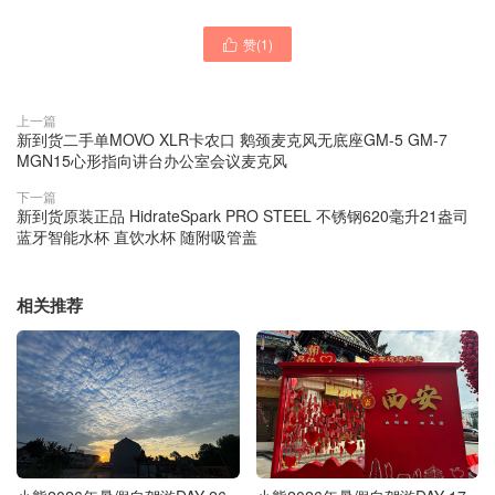
赞(
1
)

上一篇
新到货二手单MOVO XLR卡农口 鹅颈麦克风无底座GM-5 GM-7
MGN15心形指向讲台办公室会议麦克风
下一篇
新到货原装正品 HidrateSpark PRO STEEL 不锈钢620毫升21盎司
蓝牙智能水杯 直饮水杯 随附吸管盖
相关推荐