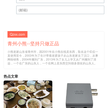
昵称 (必填)
(邮箱) (必填)
Qzxx.com
青州小熊--坚持只做正品
小熊老家山东省青州市，因2001年在小熊在线卖东西，取名这个ID后一
直使用至今，2003年为了生计带着老婆孩子从山东老家去了汉口，从事
网络销售，2004年搬到广东，2013年为了女儿上学又从广州搬到了清
远，一个在广东的山东人，一个在网上卖东西交到很多朋友的山东人。
热点文章