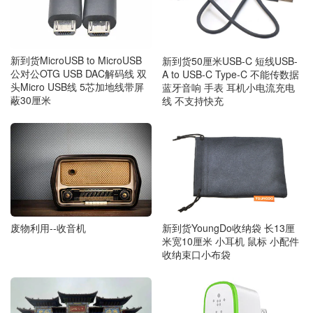
新到货MicroUSB to MicroUSB
新到货50厘米USB-C 短线USB-
公对公OTG USB DAC解码线 双
A to USB-C Type-C 不能传数据
头Micro USB线 5芯加地线带屏
蓝牙音响 手表 耳机小电流充电
蔽30厘米
线 不支持快充
废物利用--收音机
新到货YoungDo收纳袋 长13厘
米宽10厘米 小耳机 鼠标 小配件
收纳束口小布袋