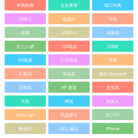
奔跑的熊
走走看看
端口转换
USB-C
电源线
耳机
电源
USB3.0
转换线
乱七八糟
12V电源
HDMI
5V电源
5V充电器
苹果
扩展坞
充电器
微软 Microsoft
音频线
HP 惠普
麦克风
天线
网络
转换头
micro usb
电源插头
DC12V
数据线
DELL戴尔
iPhone