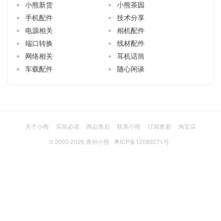
小熊新货
小熊茶园
手机配件
技术分享
电源相关
相机配件
端口转换
线材配件
网络相关
耳机话筒
车载配件
随心闲谈
关于小熊
买前必读
商品售后
联系小熊
订阅更新
淘宝店
© 2003-2026
青州小熊
粤ICP备12089271号