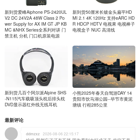
新到货爱峰Aiphone PS-2420UL
新到货50厘米长镀金头扁平HD
V2 DC 24V2A 48W Class 2 Po
MI 2.1 4K 120Hz 支持eARC HD
wer Supply for AX IM GT JP KB
R HDCP HDTV 电视果 电视棒子
MC &NHX Series全系列对讲 门
电视盒子 NUC 高清线
禁主机 分机 门口机原装电源
新到货几百个阿尔派Alpine SHS
小熊2025年春天自驾游DAY 14
-N115汽车载吸顶头枕后排头枕
贵阳市饮马湖公园--毕节市黄泥
DVD显示器红外线无线耳机
塘镇 行程285公里
最新评论
ddmzxz
2026-08-06 22:15:17