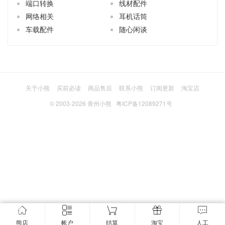
端口转换
线材配件
网络相关
耳机话筒
车载配件
随心闲谈
关于小熊
买前必读
商品售后
联系小熊
订阅更新
淘宝店
© 2003-2026
青州小熊
粤ICP备12089271号
熊店
帐户
结算
淘宝
人工