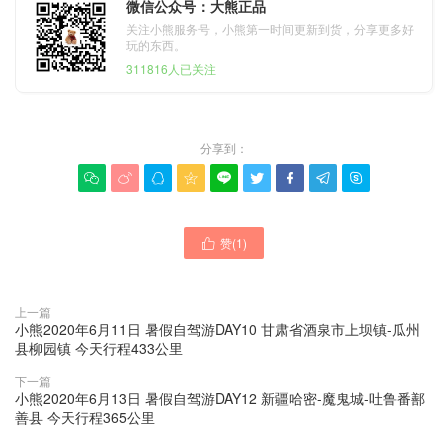
微信公众号：大熊正品
关注小熊服务号，小熊第一时间更新到货，分享更多好
玩的东西。
311816人已关注
分享到：









赞(
1
)

上一篇
小熊2020年6月11日 暑假自驾游DAY10 甘肃省酒泉市上坝镇-瓜州
县柳园镇 今天行程433公里
下一篇
小熊2020年6月13日 暑假自驾游DAY12 新疆哈密-魔鬼城-吐鲁番鄯
善县 今天行程365公里