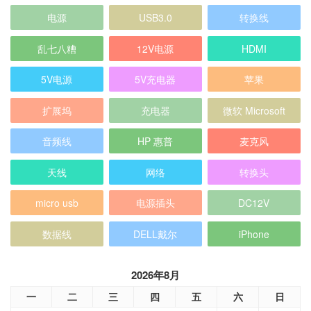
电源
USB3.0
转换线
乱七八糟
12V电源
HDMI
5V电源
5V充电器
苹果
扩展坞
充电器
微软 Microsoft
音频线
HP 惠普
麦克风
天线
网络
转换头
micro usb
电源插头
DC12V
数据线
DELL戴尔
iPhone
2026年8月
一
二
三
四
五
六
日