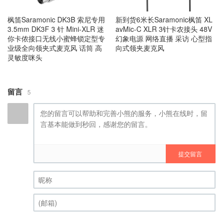
枫笛Saramonic DK3B 索尼专用
新到货6米长Saramonic枫笛 XL
3.5mm DK3F 3 针 Mini-XLR 迷
avMic-C XLR 3针卡农接头 48V
你卡侬接口无线小蜜蜂锁定型专
幻象电源 网络直播 采访 心型指
业级全向领夹式麦克风 话筒 高
向式领夹麦克风
灵敏度咪头
留言
5
提交留言
昵称 (必填)
(邮箱) (必填)