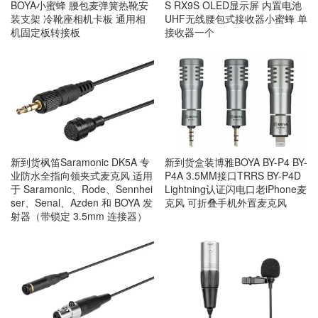
BOYA小蜜蜂 腰包麦弹簧热靴安
S RX9S OLED显示屏 内置电池
装支架 冷靴座相机卡板 通用相
UHF无线腰包式接收器小蜜蜂 单
机固定板转接板
接收器一个
新到货枫笛Saramonic DK5A 专
新到货盒装博雅BOYA BY-P4 BY-
业防水全指向领夹式麦克风 适用
P4A 3.5MM接口TRRS BY-P4D
于 Saramonic、Rode、Sennhei
Lightning认证闪电口老iPhone麦
ser、Senal、Azden 和 BOYA 发
克风 可折叠手机外置麦克风
射器（带锁定 3.5mm 连接器）