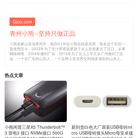
Qzxx.com
青州小熊--坚持只做正品
小熊老家山东省青州市，因2001年在小熊在线卖东西，取名这个ID后一
直使用至今，2003年为了生计带着老婆孩子从山东老家去了汉口，从事
网络销售，2004年搬到广东，2013年为了女儿上学又从广州搬到了清
远，一个在广东的山东人，一个在网上卖东西交到很多朋友的山东人。
热点文章
小熊闲置三星X5 Thunderbolt™
新到货白色大厂原装USB母转mi
3 雷电3 接口 NVMe接口 500G
cro-USB母转接头Micro母安卓接