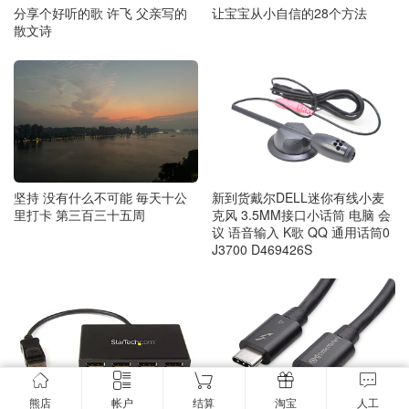
让宝宝从小自信的28个方法
分享个好听的歌 许飞 父亲写的
散文诗
新到货戴尔DELL迷你有线小麦
坚持 没有什么不可能 毎天十公
克风 3.5MM接口小话筒 电脑 会
里打卡 第三百三十五周
议 语音输入 K歌 QQ 通用话筒0
J3700 D469426S
熊店
帐户
结算
淘宝
人工