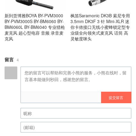
新到货博雅BOYA BY-PVM3000
枫笛Saramonic DK3B 索尼专用
BY-PVM3000S BY-BM6060 BY-
3.5mm DK3F 3 针 Mini-XLR 迷
BM6060L BY-BM6040 专业猎枪
你卡侬接口无线小蜜蜂锁定型专
麦克风 超心型电容 音频 录音麦
业级全向领夹式麦克风 话筒 高
克风
灵敏度咪头
留言
4
提交留言
昵称 (必填)
(邮箱) (必填)