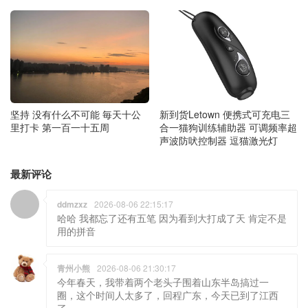
坚持 没有什么不可能 毎天十公
新到货Letown 便携式可充电三
里打卡 第一百一十五周
合一猫狗训练辅助器 可调频率超
声波防吠控制器 逗猫激光灯
最新评论
ddmzxz
2026-08-06 22:15:17
哈哈 我都忘了还有五笔 因为看到大打成了天 肯定不是
用的拼音
青州小熊
2026-08-06 21:30:17
今年春天，我带着两个老头子围着山东半岛搞过一
圈，这个时间人太多了，回程广东，今天已到了江西