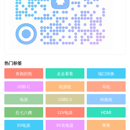
热门标签
奔跑的熊
走走看看
端口转换
USB-C
电源线
耳机
电源
USB3.0
转换线
乱七八糟
12V电源
HDMI
5V电源
5V充电器
苹果