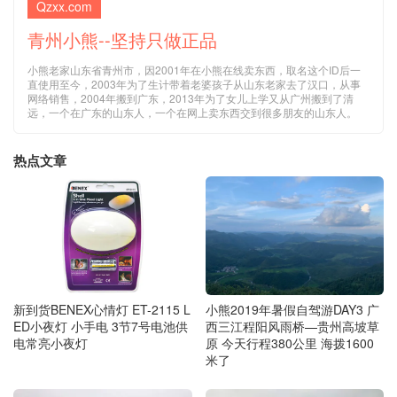
Qzxx.com
青州小熊--坚持只做正品
小熊老家山东省青州市，因2001年在小熊在线卖东西，取名这个ID后一
直使用至今，2003年为了生计带着老婆孩子从山东老家去了汉口，从事
网络销售，2004年搬到广东，2013年为了女儿上学又从广州搬到了清
远，一个在广东的山东人，一个在网上卖东西交到很多朋友的山东人。
热点文章
新到货BENEX心情灯 ET-2115 L
小熊2019年暑假自驾游DAY3 广
ED小夜灯 小手电 3节7号电池供
西三江程阳风雨桥—贵州高坡草
电常亮小夜灯
原 今天行程380公里 海拨1600
米了