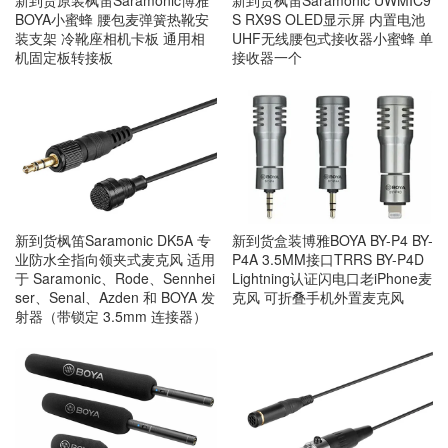
新到货原装枫笛Saramonic博雅
新到货枫笛Saramonic UWMIC9
BOYA小蜜蜂 腰包麦弹簧热靴安
S RX9S OLED显示屏 内置电池
装支架 冷靴座相机卡板 通用相
UHF无线腰包式接收器小蜜蜂 单
机固定板转接板
接收器一个
新到货枫笛Saramonic DK5A 专
新到货盒装博雅BOYA BY-P4 BY-
业防水全指向领夹式麦克风 适用
P4A 3.5MM接口TRRS BY-P4D
于 Saramonic、Rode、Sennhei
Lightning认证闪电口老iPhone麦
ser、Senal、Azden 和 BOYA 发
克风 可折叠手机外置麦克风
射器（带锁定 3.5mm 连接器）