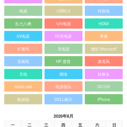
电源
USB3.0
转换线
乱七八糟
12V电源
HDMI
5V电源
5V充电器
苹果
扩展坞
充电器
微软 Microsoft
音频线
HP 惠普
麦克风
天线
网络
转换头
micro usb
电源插头
DC12V
数据线
DELL戴尔
iPhone
2026年8月
一
二
三
四
五
六
日