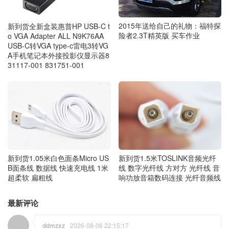
2015年送给自己的礼物：福特探
新到货全新盒装惠普HP USB-C t
险者2.3T精英版 买车作业
o VGA Adapter ALL N9K76AA
USB-C转VGA type-c雷电3转VG
A手机笔记本外接投影仪显示器8
31117-001 831751-001
新到货1.05米白色面条Micro US
新到货1.5米TOSLINK音频光纤
B面条线 数据线 快速充电线 1米
线 数字光纤线 方对方 光纤线 音
超柔软 扁粗线
响功放音箱数码连接 光纤音频线
最新评论
ddmzxz
2026-08-06 22:15:17