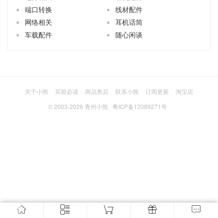
端口转换
线材配件
网络相关
耳机话筒
车载配件
随心闲谈
关于小熊
买前必读
商品售后
联系小熊
订阅更新
淘宝店
© 2003-2026
青州小熊
粤ICP备12089271号