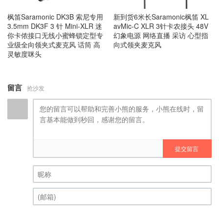
枫笛Saramonic DK3B 索尼专用
新到货6米长Saramonic枫笛 XL
3.5mm DK3F 3 针 Mini-XLR 迷
avMic-C XLR 3针卡农接头 48V
你卡侬接口无线小蜜蜂锁定型专
幻象电源 网络直播 采访 心型指
业级全向领夹式麦克风 话筒 高
向式领夹麦克风
灵敏度咪头
留言
抢沙发
提交留言
昵称 (必填)
(邮箱) (必填)