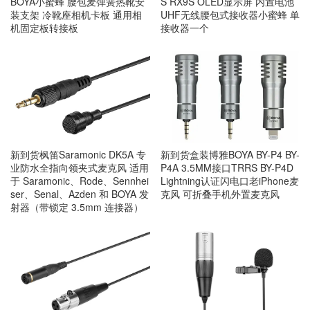
BOYA小蜜蜂 腰包麦弹簧热靴安
S RX9S OLED显示屏 内置电池
装支架 冷靴座相机卡板 通用相
UHF无线腰包式接收器小蜜蜂 单
机固定板转接板
接收器一个
新到货枫笛Saramonic DK5A 专
新到货盒装博雅BOYA BY-P4 BY-
业防水全指向领夹式麦克风 适用
P4A 3.5MM接口TRRS BY-P4D
于 Saramonic、Rode、Sennhei
Lightning认证闪电口老iPhone麦
ser、Senal、Azden 和 BOYA 发
克风 可折叠手机外置麦克风
射器（带锁定 3.5mm 连接器）