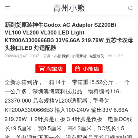


新到货原装神牛Godox AC Adapter SZ200Bi
VL100 VL200 VL300 LED Light
KT200A3300666B3 33V6.66A 219.78W 五芯卡农母
头接口LED 灯适配器
2026年3月4日 20:37
分类：
小熊拆解
/
小熊新货
/
电源相关
1.17K

全新原箱到货，一箱14个，带箱重15.52公斤，一个
一公斤多，深圳澳博森科技出品，物料编号116-
23370-000 品名规格VL200适配器，型号为
KT200A3300666B3 输入100-240V 输出33V 6.66A
219.78W 1 2针脚是正极 3 4针脚是负极，电源DC线
长19.5厘米，宽8.5厘米，高4.3厘米，DC线长1.5
米，单电源如下图一个，没有配送品字接口端的电源