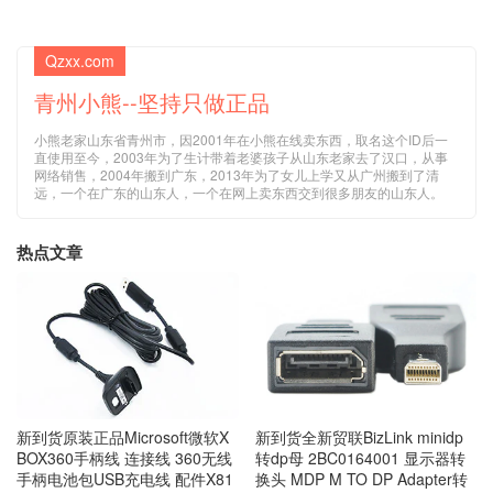
Qzxx.com
青州小熊--坚持只做正品
小熊老家山东省青州市，因2001年在小熊在线卖东西，取名这个ID后一
直使用至今，2003年为了生计带着老婆孩子从山东老家去了汉口，从事
网络销售，2004年搬到广东，2013年为了女儿上学又从广州搬到了清
远，一个在广东的山东人，一个在网上卖东西交到很多朋友的山东人。
热点文章
新到货原装正品Microsoft微软X
新到货全新贸联BizLink minidp
BOX360手柄线 连接线 360无线
转dp母 2BC0164001 显示器转
手柄电池包USB充电线 配件X81
换头 MDP M TO DP Adapter转