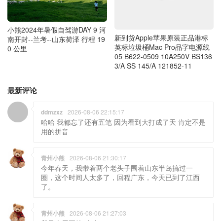
小熊2024年暑假自驾游DAY 9 河
新到货Apple苹果原装正品港标
南开封--兰考--山东荷泽 行程 19
英标垃圾桶Mac Pro品字电源线
0 公里
05 B622-0509 10A250V BS136
3/A SS 145/A 121852-11
最新评论
ddmzxz
2026-08-06 22:15:17
哈哈 我都忘了还有五笔 因为看到大打成了天 肯定不是
用的拼音
青州小熊
2026-08-06 21:30:17
今年春天，我带着两个老头子围着山东半岛搞过一
圈，这个时间人太多了，回程广东，今天已到了江西
了。
青州小熊
2026-08-06 21:27:03