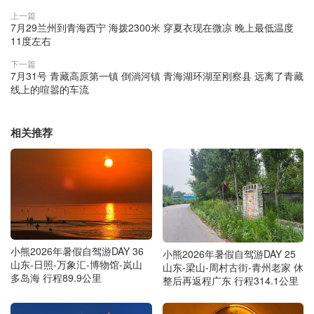
上一篇
7月29兰州到青海西宁 海拨2300米 穿夏衣现在微凉 晚上最低温度
11度左右
下一篇
7月31号 青藏高原第一镇 倒淌河镇 青海湖环湖至刚察县 远离了青藏
线上的喧嚣的车流
相关推荐
小熊2026年暑假自驾游DAY 36
小熊2026年暑假自驾游DAY 25
山东-日照-万象汇-博物馆-岚山
山东-梁山-周村古街-青州老家 休
多岛海 行程89.9公里
整后再返程广东 行程314.1公里