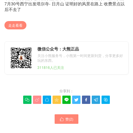
7月30号西宁出发塔尔寺- 日月山 证明好的风景在路上 收费景点以
后不去了
走走看看
微信公众号：大熊正品
关注小熊服务号，小熊第一时间更新到货，分享更多好
玩的东西。
311816人已关注
分享到：









赞(
2
)
