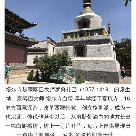
塔尔寺是宗喀巴大师罗桑扎巴（1357-1419）的诞生
地。宗喀巴大师 塔尔寺白塔 早年学经于夏琼寺，16
岁去西藏深造，改革西藏佛教，创立格鲁派，成为一
代宗师。传说他诞生以后，从剪脐带滴血的地方长出
一株白旃檀树，树上十万片叶子，每片上自燃显现出
一尊狮子吼佛像，“衮本”的名称即源于此。