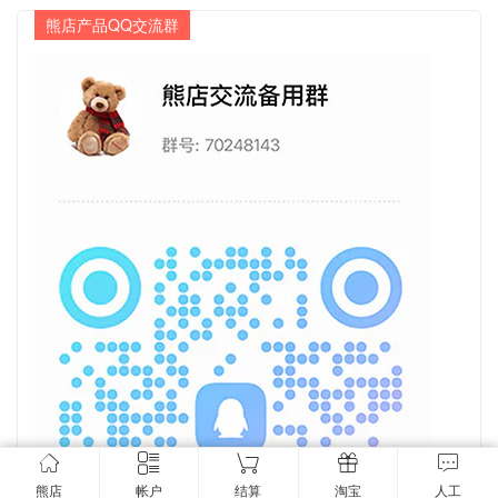
熊店产品QQ交流群
熊店
帐户
结算
淘宝
人工