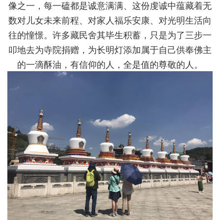
像之一，每一磕都是诚意满满、这份虔诚中蕴藏着无
数对儿女未来前程、对家人福乐安康、对光明生活向
往的憧憬。许多藏民舍其毕生积蓄，只是为了三步一
叩地去为寺院捐赠，为长明灯添加属于自己供奉佛主
的一滴酥油，有信仰的人，全是值的尊敬的人。