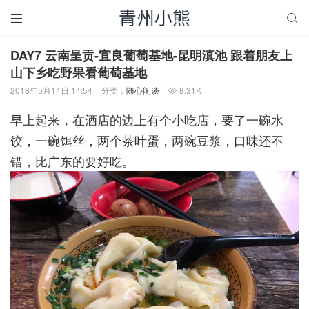


DAY7 云南呈贡-宜良葡萄基地-昆明滇池 跟着朋友上
山下乡吃野果看葡萄基地
2018年5月14日 14:54
分类：
随心闲谈
8.31K

早上起来，在酒店的边上有个小吃店，要了一碗水
饺，一碗饵丝，两个茶叶蛋，两碗豆浆，口味还不
错，比广东的要好吃。