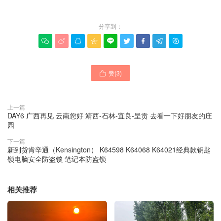
分享到：









赞(
3
)

上一篇
DAY6 广西再见 云南您好 靖西-石林-宜良-呈贡 去看一下好朋友的庄
园
下一篇
新到货肯辛通（Kensington） K64598 K64068 K64021经典款钥匙
锁电脑安全防盗锁 笔记本防盗锁
相关推荐