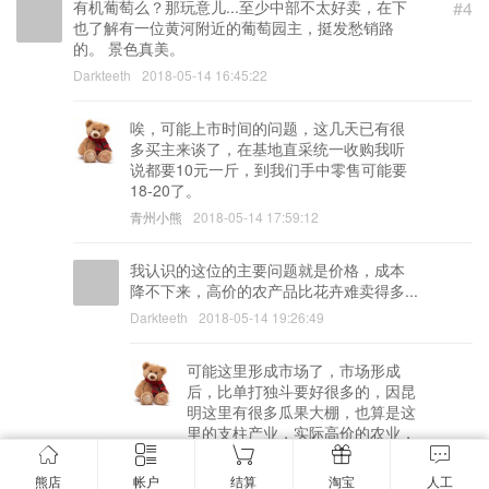
有机葡萄么？那玩意儿...至少中部不太好卖，在下
#4
也了解有一位黄河附近的葡萄园主，挺发愁销路
的。 景色真美。
Darkteeth
2018-05-14 16:45:22
唉，可能上市时间的问题，这几天已有很
多买主来谈了，在基地直采统一收购我听
说都要10元一斤，到我们手中零售可能要
18-20了。
青州小熊
2018-05-14 17:59:12
我认识的这位的主要问题就是价格，成本
降不下来，高价的农产品比花卉难卖得多...
Darkteeth
2018-05-14 19:26:49
可能这里形成市场了，市场形成
后，比单打独斗要好很多的，因昆
明这里有很多瓜果大棚，也算是这
里的支柱产业，实际高价的农业，
在我们老家早就存在了20-30年
了，我们山东老家的冬暖大棚，一
熊店
帐户
结算
淘宝
人工