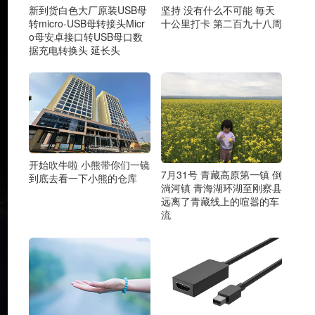
新到货白色大厂原装USB母
坚持 没有什么不可能 毎天
转micro-USB母转接头Micr
十公里打卡 第二百九十八周
o母安卓接口转USB母口数
据充电转换头 延长头
开始吹牛啦 小熊带你们一镜
7月31号 青藏高原第一镇 倒
到底去看一下小熊的仓库
淌河镇 青海湖环湖至刚察县
远离了青藏线上的喧嚣的车
流