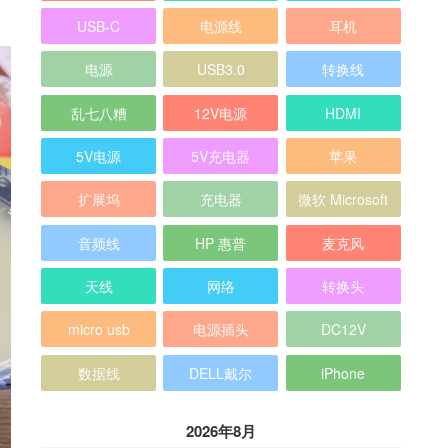
USB-C
电源线
耳机
电源
USB3.0
转换线
乱七八糟
12V电源
HDMI
5V电源
5V充电器
苹果
扩展坞
充电器
微软 Microsoft
音频线
HP 惠普
麦克风
天线
网络
转换头
micro usb
电源插头
DC12V
数据线
DELL戴尔
iPhone
2026年8月