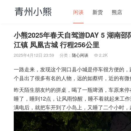
闲谈
新货
熊店
小熊2025年春天自驾游DAY 5 湖南
江镇 凤凰古城 行程256公里
2025年4月12日 23:59
分类：
随心闲谈
2.2K

一路走来，发现这个洞口县小城是停车很方便的，
个县出了很多有名的人物，远的如蔡锷，近的有微
昨天陌生朋友约的拼桌，喝了一瓶啤酒，车原来停
睡了，睡到12点，让风雨惊醒，睡不着就起来工
满电后，就把车开到了小岛上，又睡了二个小时，