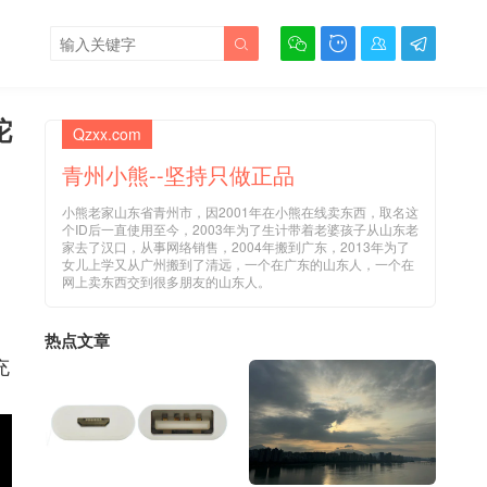





沱
Qzxx.com
青州小熊--坚持只做正品
小熊老家山东省青州市，因2001年在小熊在线卖东西，取名这
个ID后一直使用至今，2003年为了生计带着老婆孩子从山东老
家去了汉口，从事网络销售，2004年搬到广东，2013年为了
女儿上学又从广州搬到了清远，一个在广东的山东人，一个在
网上卖东西交到很多朋友的山东人。
热点文章
充