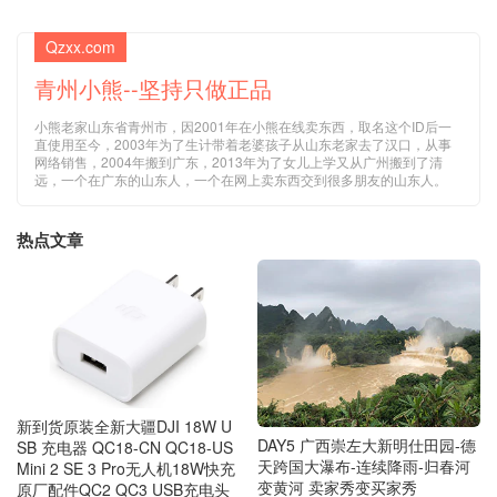
Qzxx.com
青州小熊--坚持只做正品
小熊老家山东省青州市，因2001年在小熊在线卖东西，取名这个ID后一
直使用至今，2003年为了生计带着老婆孩子从山东老家去了汉口，从事
网络销售，2004年搬到广东，2013年为了女儿上学又从广州搬到了清
远，一个在广东的山东人，一个在网上卖东西交到很多朋友的山东人。
热点文章
新到货原装全新大疆DJI 18W U
DAY5 广西崇左大新明仕田园-德
SB 充电器 QC18-CN QC18-US
天跨国大瀑布-连续降雨-归春河
Mini 2 SE 3 Pro无人机18W快充
变黄河 卖家秀变买家秀
原厂配件QC2 QC3 USB充电头