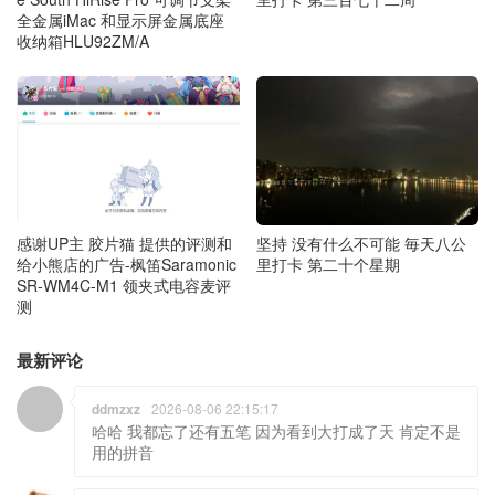
全金属iMac 和显示屏金属底座
收纳箱HLU92ZM/A
坚持 没有什么不可能 毎天八公
感谢UP主 胶片猫 提供的评测和
里打卡 第二十个星期
给小熊店的广告-枫笛Saramonic
SR-WM4C-M1 领夹式电容麦评
测
最新评论
ddmzxz
2026-08-06 22:15:17
哈哈 我都忘了还有五笔 因为看到大打成了天 肯定不是
用的拼音