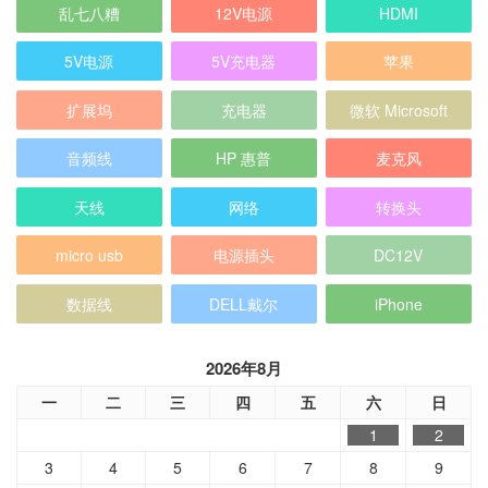
乱七八糟
12V电源
HDMI
5V电源
5V充电器
苹果
扩展坞
充电器
微软 Microsoft
音频线
HP 惠普
麦克风
天线
网络
转换头
micro usb
电源插头
DC12V
数据线
DELL戴尔
iPhone
2026年8月
一
二
三
四
五
六
日
1
2
3
4
5
6
7
8
9