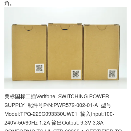
角。
美标国标二插Verifone SWITCHING POWER
SUPPLY 配件号P/N:PWR572-002-01-A 型号
Model:TPQ-229C093330UW01 输入Input:100-
240V-50/60Hz 1.2A 输出Output: 9.3V 3.3A
CONFORMS TO UL STD.62368-1 CERTIFIED TO