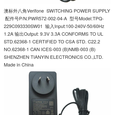
澳标外八角Verifone SWITCHING POWER SUPPLY
配件号P/N:PWR572-002-04-A 型号Model:TPQ-
229C093330SW01 输入Input:100-240V-50/60Hz
1.2A 输出Output: 9.3V 3.3A CONFORMS TO UL
STD.62368-1 CERTIFIED TO CSA STD. C22.2
NO.62368-1 CAN ICES-003 (B)NMB-003 (B)
SHENZHEN TIANYIN ELECTRONICS CO.,LTD.
Made in China