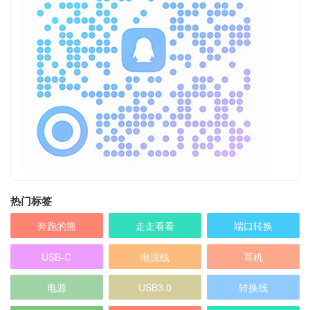
热门标签
奔跑的熊
走走看看
端口转换
USB-C
电源线
耳机
电源
USB3.0
转换线