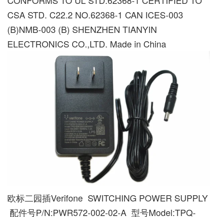
CSA STD. C22.2 NO.62368-1 CAN ICES-003
(B)NMB-003 (B) SHENZHEN TIANYIN
ELECTRONICS CO.,LTD. Made in China
欧标二园插Verifone SWITCHING POWER SUPPLY
配件号P/N:PWR572-002-02-A 型号Model:TPQ-