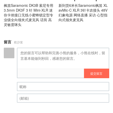
枫笛Saramonic DK3B 索尼专用
新到货6米长Saramonic枫笛 XL
3.5mm DK3F 3 针 Mini-XLR 迷
avMic-C XLR 3针卡农接头 48V
你卡侬接口无线小蜜蜂锁定型专
幻象电源 网络直播 采访 心型指
业级全向领夹式麦克风 话筒 高
向式领夹麦克风
灵敏度咪头
留言
抢沙发
提交留言
昵称 (必填)
(邮箱) (必填)