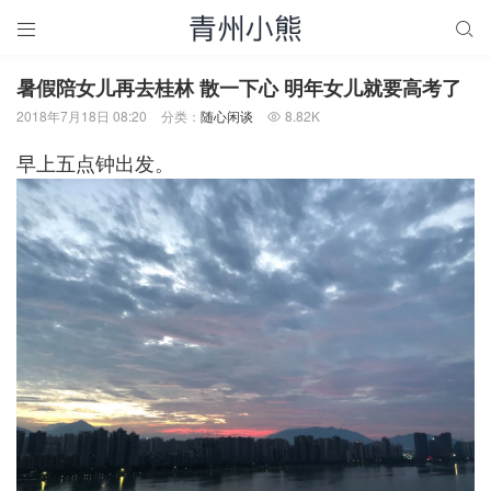


暑假陪女儿再去桂林 散一下心 明年女儿就要高考了
2018年7月18日 08:20
分类：
随心闲谈
8.82K

早上五点钟出发。