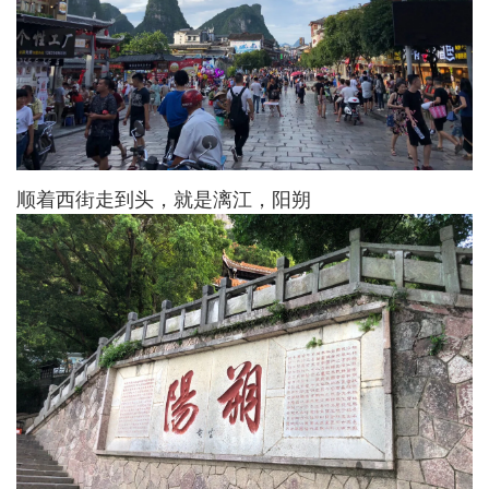
顺着西街走到头，就是漓江，阳朔