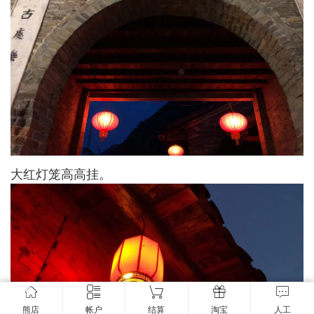
大红灯笼高高挂。
熊店
帐户
结算
淘宝
人工