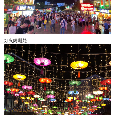
灯火阑珊处