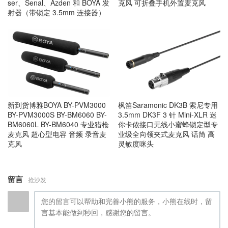
ser、Senal、Azden 和 BOYA 发
克风 可折叠手机外置麦克风
射器（带锁定 3.5mm 连接器）
新到货博雅BOYA BY-PVM3000
枫笛Saramonic DK3B 索尼专用
BY-PVM3000S BY-BM6060 BY-
3.5mm DK3F 3 针 Mini-XLR 迷
BM6060L BY-BM6040 专业猎枪
你卡侬接口无线小蜜蜂锁定型专
麦克风 超心型电容 音频 录音麦
业级全向领夹式麦克风 话筒 高
克风
灵敏度咪头
留言
抢沙发