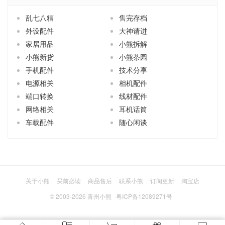
乱七八糟
售完存档
外设配件
大神请进
家居用品
小熊拆解
小熊新货
小熊茶园
手机配件
技术分享
电源相关
相机配件
端口转换
线材配件
网络相关
耳机话筒
车载配件
随心闲谈
关于小熊
买前必读
商品售后
联系小熊
订阅更新
淘宝店
© 2003-2026
青州小熊
粤ICP备12089271号