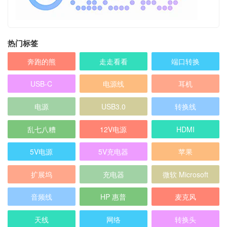
热门标签
奔跑的熊
走走看看
端口转换
USB-C
电源线
耳机
电源
USB3.0
转换线
乱七八糟
12V电源
HDMI
5V电源
5V充电器
苹果
扩展坞
充电器
微软 Microsoft
音频线
HP 惠普
麦克风
天线
网络
转换头