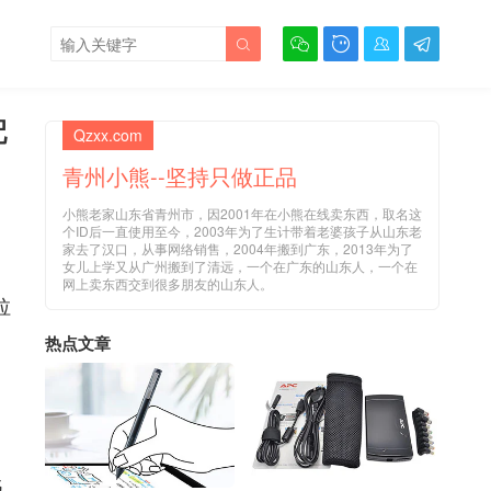





配
Qzxx.com
青州小熊--坚持只做正品
小熊老家山东省青州市，因2001年在小熊在线卖东西，取名这
个ID后一直使用至今，2003年为了生计带着老婆孩子从山东老
家去了汉口，从事网络销售，2004年搬到广东，2013年为了
女儿上学又从广州搬到了清远，一个在广东的山东人，一个在
网上卖东西交到很多朋友的山东人。
拉
热点文章
低