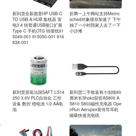
折腾一上午网站支持Memc
新到货全新惠普HP USB-C
ached对象缓存加速了 下午
TO USB-A HUB 集线器 雷
抽了一小时陪家人去了一下
电3 4 转普通USB接口扩展
小沙滩
Type-C 手机OTG 转接线91
5049-001 915050-001 916
838-001
新到货原装法国SAFT LS14
新到货二手散装有小划痕60
250 3.6V PLC自动化 工控
厘米长Shokz韶音AS800 A
设备 数控 锂电池 1/2 AA电
S810 S803磁性充电器 Ope
池
nRun Aeropex骨传导耳机
磁吸快速充电线