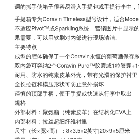
调的抓手使箱子很容易滑入手提包或手提行李中，
手提箱专为Coravin Timeless型号设计，适合Model T
不适应Pivot™或Sparkling系统。营销图
果需要，可以用软刷对内部进行现场清洁。
主要特点
成型的腔体确保了一个Coravin永恒的葡萄酒保存
双内袋可容纳2个Coravin Pure™胶囊或1粒胶囊+1个
耐用、防水的纯素皮革外壳，带有光滑的保护衬里
全长拉链和模压形状可防止意外损坏
谨慎的顶部手柄，便于手提或快速从行李中取出
规格
外部材料：聚氨酯（纯素皮革）在结构化EVA上
内部材料：拉丝超细纤维衬里
尺寸（长×宽×高）：8×3.5×2英寸|20×9×5厘米