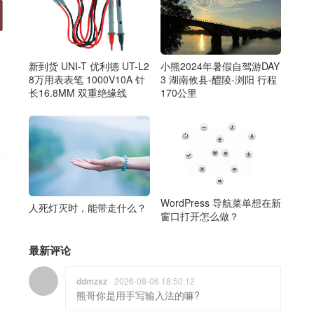
新到货 UNI-T 优利德 UT-L2
小熊2024年暑假自驾游DAY
8万用表表笔 1000V10A 针
3 湖南攸县-醴陵-浏阳 行程
长16.8MM 双重绝缘线
170公里
WordPress 导航菜单想在新
人死灯灭时，能带走什么？
窗口打开怎么做？
最新评论
ddmzxz
2026-08-06 18:50:12
熊哥你是用手写输入法的嘛?