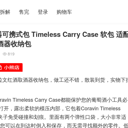
拆解
售完
登录
购物车
式包 Timeless Carry Case 软包 适
11取酒器收纳包
819

 卡拉文红酒取酒器收纳包，做工还不错，散装到货，实物下
 Timeless Carry Case都能保护您的葡萄酒小工具必
出柔软的模压内部，它包着Coravin Timeless
头、出水口和夹子免受碰撞和划痕。里面有两个弹性口袋，大小非常适
曝气器，因此您可以在到达时倒入和保存，而无需寻找额外的零件。