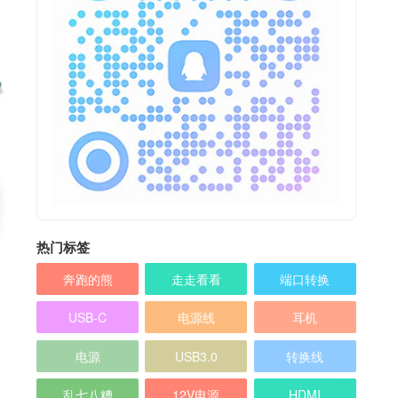
热门标签
奔跑的熊
走走看看
端口转换
USB-C
电源线
耳机
电源
USB3.0
转换线
乱七八糟
12V电源
HDMI