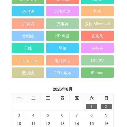
5V电源
5V充电器
苹果
扩展坞
充电器
微软 Microsoft
音频线
HP 惠普
麦克风
天线
网络
转换头
micro usb
电源插头
DC12V
数据线
DELL戴尔
iPhone
2026年8月
一
二
三
四
五
六
日
1
2
3
4
5
6
7
8
9
10
11
12
13
14
15
16