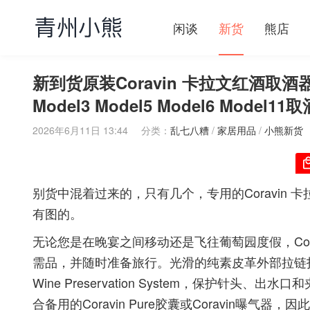
闲谈
新货
熊店
新到货原装Coravin 卡拉文红酒取酒器可携
Model3 Model5 Model6 Model
2026年6月11日 13:44
分类：
乱七八糟
/
家居用品
/
小熊新货
别货中混着过来的，只有几个，专用的Coravin
有图的。
无论您是在晚宴之间移动还是飞往葡萄园度假，Coravin
需品，并随时准备旅行。光滑的纯素皮革外部拉链打开，露
Wine Preservation System，保护针
合备用的Coravin Pure胶囊或Coravin