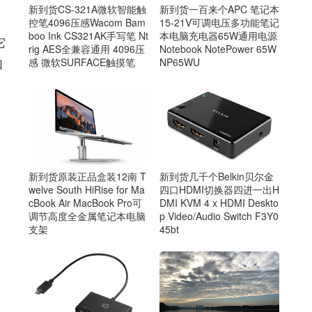
新到货CS-321A微软智能触
新到货一百来个APC 笔记本
控笔4096压感Wacom Bam
15-21V可调电压多功能笔记
boo Ink CS321AK手写笔 Nt
本电脑充电器65W通用电源
它
rig AES全兼容通用 4096压
Notebook NotePower 65W
如
感 微软SURFACE触摸笔
NP65WU
新到货几千个Belkin贝尔金
新到货原装正品盒装12南 T
四口HDMI切换器四进一出H
welve South HiRise for Ma
DMI KVM 4 x HDMI Deskto
cBook Air MacBook Pro可
p Video/Audio Switch F3Y0
调节高度全金属笔记本电脑
45bt
支架