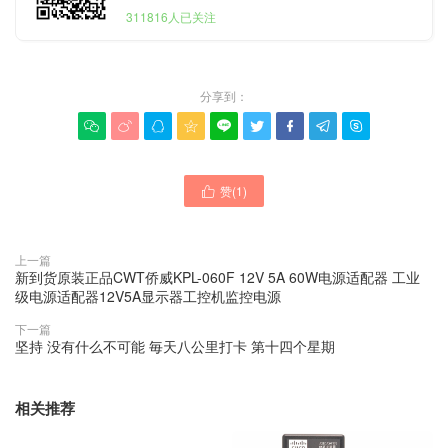
311816人已关注
分享到：









赞(
1
)

上一篇
新到货原装正品CWT侨威KPL-060F 12V 5A 60W电源适配器 工业
级电源适配器12V5A显示器工控机监控电源
下一篇
坚持 没有什么不可能 毎天八公里打卡 第十四个星期
相关推荐