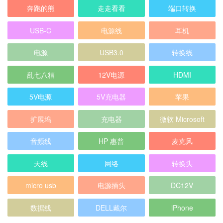
奔跑的熊
走走看看
端口转换
USB-C
电源线
耳机
电源
USB3.0
转换线
乱七八糟
12V电源
HDMI
5V电源
5V充电器
苹果
扩展坞
充电器
微软 Microsoft
音频线
HP 惠普
麦克风
天线
网络
转换头
micro usb
电源插头
DC12V
数据线
DELL戴尔
iPhone