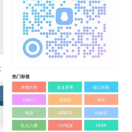
文
热门标签
奔跑的熊
走走看看
端口转换
USB-C
电源线
耳机
电源
USB3.0
转换线
乱七八糟
12V电源
HDMI