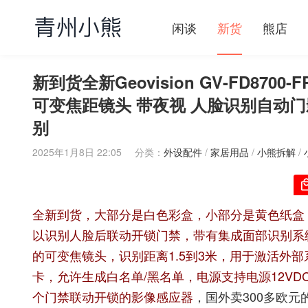
闲谈
新货
熊店
新到货全新Geovision GV-FD8700-F
可变焦距镜头 带夜视 人脸识别自动门
别
2025年1月8日 22:05
分类：
外设配件
/
家居用品
/
小熊拆解
/
全新到货，大部分是白色彩盒，小部分是黄色纸盒
以识别人脸后联动开锁门禁，带有集成面部识别系统的
的可变焦镜头，识别距离1.5到3米，用于激活外部系
卡，允许生成白名单/黑名单，电源支持电源12VD
个门禁联动开锁的影像感应器
，国外卖300多欧元的