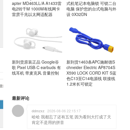
式机笔记本电脑锁 可锁二台
apter MD463LL/A A1433雷
电脑 保护您的台式电脑与外
电2转千M 1000M有线网卡
设 0X32DN
雷雳千兆以太网适配器
新到货1463条APC施耐德S
新到货原装正品 Google谷
chneider Electric AP8704S
歌 Pixel USB-C earbuds 有
X590 LOCK CORD KIT S蓝
线耳机 带麦克风 音量控制
色C13至C14电源线 联接线
1.2米长可锁定
最新评论
ddmzxz
2026-08-06 22:15:17
哈哈 我都忘了还有五笔 因为看到大打成了天
肯定不是用的拼音