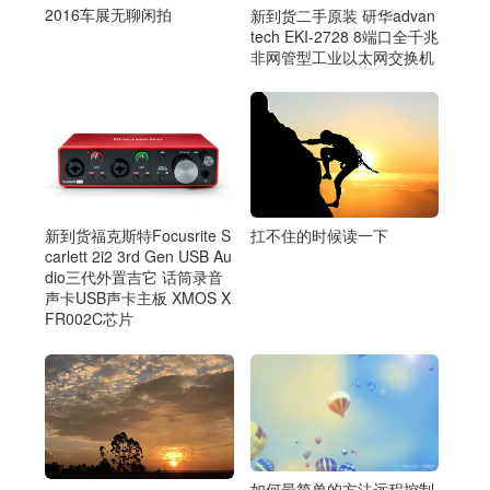
2016车展无聊闲拍
新到货二手原装 研华advan
tech EKI-2728 8端口全千兆
非网管型工业以太网交换机
的
扛不住的时候读一下
新到货福克斯特Focusrite S
carlett 2i2 3rd Gen USB Au
dio三代外置吉它 话筒录音
声卡USB声卡主板 XMOS X
FR002C芯片
如何最简单的方法远程控制