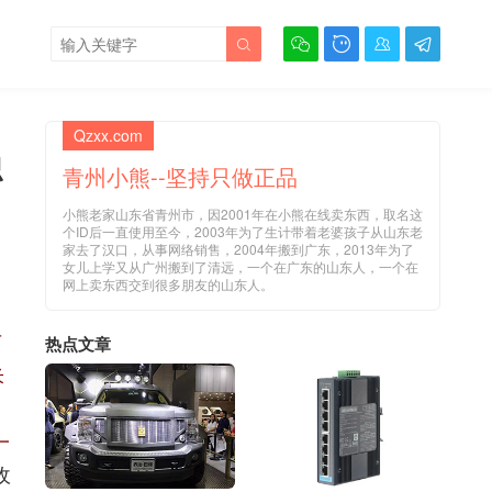





Qzxx.com
识
青州小熊--坚持只做正品
小熊老家山东省青州市，因2001年在小熊在线卖东西，取名这
个ID后一直使用至今，2003年为了生计带着老婆孩子从山东老
家去了汉口，从事网络销售，2004年搬到广东，2013年为了
女儿上学又从广州搬到了清远，一个在广东的山东人，一个在
网上卖东西交到很多朋友的山东人。
可
热点文章
米
一
收