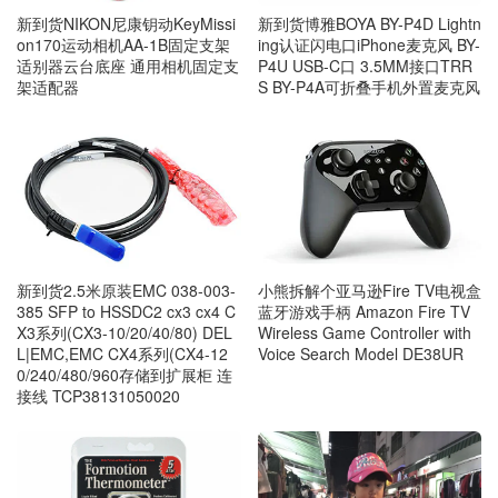
新到货NIKON尼康钥动KeyMissi
新到货博雅BOYA BY-P4D Lightn
on170运动相机AA-1B固定支架
ing认证闪电口iPhone麦克风 BY-
适别器云台底座 通用相机固定支
P4U USB-C口 3.5MM接口TRR
架适配器
S BY-P4A可折叠手机外置麦克风
新到货2.5米原装EMC 038-003-
小熊拆解个亚马逊Fire TV电视盒
385 SFP to HSSDC2 cx3 cx4 C
蓝牙游戏手柄 Amazon Fire TV
X3系列(CX3-10/20/40/80) DEL
Wireless Game Controller with
L|EMC,EMC CX4系列(CX4-12
Voice Search Model DE38UR
0/240/480/960存储到扩展柜 连
接线 TCP38131050020