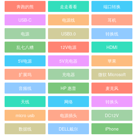
奔跑的熊
走走看看
端口转换
USB-C
电源线
耳机
电源
USB3.0
转换线
乱七八糟
12V电源
HDMI
5V电源
5V充电器
苹果
扩展坞
充电器
微软 Microsoft
音频线
HP 惠普
麦克风
天线
网络
转换头
micro usb
电源插头
DC12V
数据线
DELL戴尔
iPhone