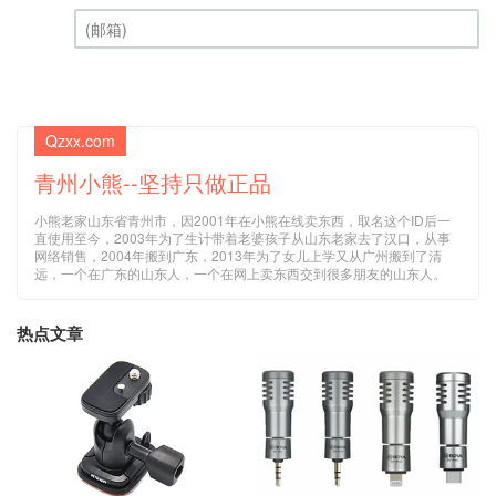
昵称 (必填)
(邮箱) (必填)
Qzxx.com
青州小熊--坚持只做正品
小熊老家山东省青州市，因2001年在小熊在线卖东西，取名这个ID后一
直使用至今，2003年为了生计带着老婆孩子从山东老家去了汉口，从事
网络销售，2004年搬到广东，2013年为了女儿上学又从广州搬到了清
远，一个在广东的山东人，一个在网上卖东西交到很多朋友的山东人。
热点文章