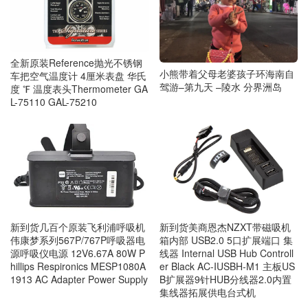
全新原装Reference抛光不锈钢
小熊带着父母老婆孩子环海南自
车把空气温度计 4厘米表盘 华氏
驾游–第九天 –陵水 分界洲岛
度 ℉ 温度表头Thermometer GA
L-75110 GAL-75210
新到货几百个原装飞利浦呼吸机
新到货美商恩杰NZXT带磁吸机
伟康梦系列567P/767P呼吸器电
箱内部 USB2.0 5口扩展端口 集
源呼吸仪电源 12V6.67A 80W P
线器 Internal USB Hub Controll
hillips Respironics MESP1080A
er Black AC-IUSBH-M1 主板US
1913 AC Adapter Power Supply
B扩展器9针HUB分线器2.0内置
集线器拓展供电台式机