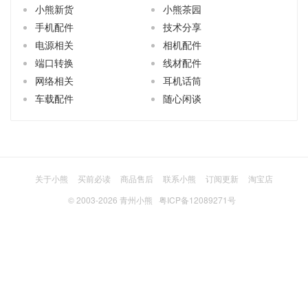
小熊新货
小熊茶园
手机配件
技术分享
电源相关
相机配件
端口转换
线材配件
网络相关
耳机话筒
车载配件
随心闲谈
关于小熊
买前必读
商品售后
联系小熊
订阅更新
淘宝店
© 2003-2026
青州小熊
粤ICP备12089271号