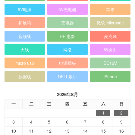
5V电源
5V充电器
苹果
扩展坞
充电器
微软 Microsoft
音频线
HP 惠普
麦克风
天线
网络
转换头
micro usb
电源插头
DC12V
数据线
DELL戴尔
iPhone
2026年8月
一
二
三
四
五
六
日
1
2
3
4
5
6
7
8
9
10
11
12
13
14
15
16