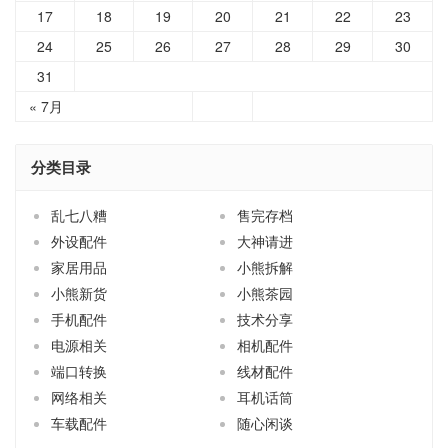
17
18
19
20
21
22
23
24
25
26
27
28
29
30
31
« 7月
分类目录
乱七八糟
售完存档
外设配件
大神请进
家居用品
小熊拆解
小熊新货
小熊茶园
手机配件
技术分享
电源相关
相机配件
端口转换
线材配件
网络相关
耳机话筒
车载配件
随心闲谈