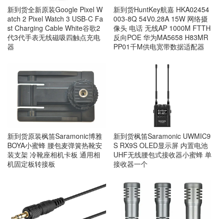
新到货全新原装Google Pixel W
新到货HuntKey航嘉 HKA02454
atch 2 Pixel Watch 3 USB-C Fa
003-8Q 54V0.28A 15W 网络摄
st Charging Cable White谷歌2
像头 电话 无线AP 1000M FTTH
代3代手表无线磁吸四触点充电
反向POE 华为MA5658 H83MR
器
PP01千M供电宽带数据适配器
新到货原装枫笛Saramonic博雅
新到货枫笛Saramonic UWMIC9
BOYA小蜜蜂 腰包麦弹簧热靴安
S RX9S OLED显示屏 内置电池
装支架 冷靴座相机卡板 通用相
UHF无线腰包式接收器小蜜蜂 单
机固定板转接板
接收器一个