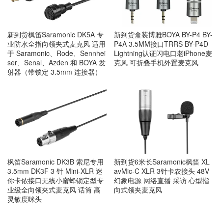
新到货枫笛Saramonic DK5A 专
新到货盒装博雅BOYA BY-P4 BY-
业防水全指向领夹式麦克风 适用
P4A 3.5MM接口TRRS BY-P4D
于 Saramonic、Rode、Sennhei
Lightning认证闪电口老iPhone麦
ser、Senal、Azden 和 BOYA 发
克风 可折叠手机外置麦克风
射器（带锁定 3.5mm 连接器）
枫笛Saramonic DK3B 索尼专用
新到货6米长Saramonic枫笛 XL
3.5mm DK3F 3 针 Mini-XLR 迷
avMic-C XLR 3针卡农接头 48V
你卡侬接口无线小蜜蜂锁定型专
幻象电源 网络直播 采访 心型指
业级全向领夹式麦克风 话筒 高
向式领夹麦克风
灵敏度咪头