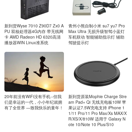
新到货Wyse 7010 Z90D7 Zx0 A
青州小熊自制小米 su7 yu7 Pro
PU 双核处理器4G内存 带无线网
Max Ultra 无损升级智驾小蓝灯
卡 AMD Radeon HD 6320高清
车机联动 智能辅助指示灯 辅助
播放器WIN Linux准系统
驾驶提示灯
20年前没有WiFi没有手机--但我
新到货原装Mophie Charge Stre
们是幸运的一代，小小年纪就拥
am Pad+ Qi 无线充电板10W 苹
有了全世界 —致我快乐的童年！
果认证7.5W充电支持 iPhone 1
1/11 Pro/11 Pro Max/Xs MAX/X
R/XS/X/810W 适用于 Galaxy N
ote 10/Note 10 Plus/S10