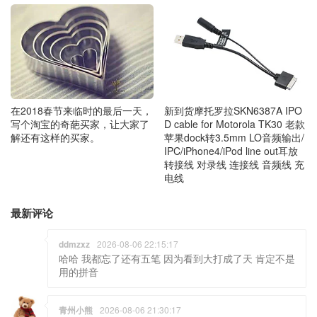
在2018春节来临时的最后一天，
新到货摩托罗拉SKN6387A IPO
写个淘宝的奇葩买家，让大家了
D cable for Motorola TK30 老款
解还有这样的买家。
苹果dock转3.5mm LO音频输出/
IPC/iPhone4/iPod line out耳放
转接线 对录线 连接线 音频线 充
电线
最新评论
ddmzxz
2026-08-06 22:15:17
哈哈 我都忘了还有五笔 因为看到大打成了天 肯定不是
用的拼音
青州小熊
2026-08-06 21:30:17