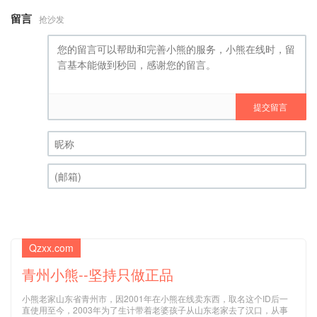
留言
抢沙发
提交留言
昵称 (必填)
(邮箱) (必填)
Qzxx.com
青州小熊--坚持只做正品
小熊老家山东省青州市，因2001年在小熊在线卖东西，取名这个ID后一
直使用至今，2003年为了生计带着老婆孩子从山东老家去了汉口，从事