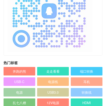
热门标签
奔跑的熊
走走看看
端口转换
USB-C
电源线
耳机
电源
USB3.0
转换线
乱七八糟
12V电源
HDMI